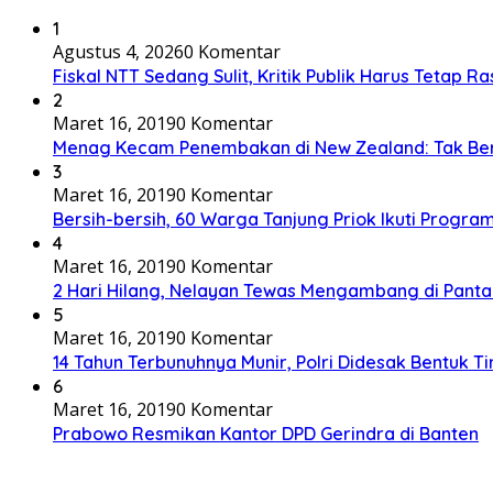
1
Agustus 4, 2026
0 Komentar
Fiskal NTT Sedang Sulit, Kritik Publik Harus Tetap Ra
2
Maret 16, 2019
0 Komentar
Menag Kecam Penembakan di New Zealand: Tak Be
3
Maret 16, 2019
0 Komentar
Bersih-bersih, 60 Warga Tanjung Priok Ikuti Progra
4
Maret 16, 2019
0 Komentar
2 Hari Hilang, Nelayan Tewas Mengambang di Panta
5
Maret 16, 2019
0 Komentar
14 Tahun Terbunuhnya Munir, Polri Didesak Bentuk T
6
Maret 16, 2019
0 Komentar
Prabowo Resmikan Kantor DPD Gerindra di Banten