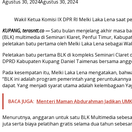
Agustus 30, 2024
Agustus 30, 2024
Wakil Ketua Komisi IX DPR RI Melki Laka Lena saat 
KUPANG, terasntt.co —
Satu bulan menjelang akhir masa bak
(BLK) multimedia di Seminari Klaret, Penfui Timur, Kab
peletakan batu pertama oleh Melki Laka Lena sebagai Wakil
Peletakan batu pertama BLK di kompleks Seminari Claret d
DPRD Kabupaten Kupang Daniel Taimenas bersama anggota 
Pada kesempatan itu, Melki Laka Lena mengatakan, bahwa 
“BLK ini adalah program pemerintah yang peruntukannya b
dapat. Yang menjadi syarat utama adalah kelembagaan Ya
BACA JUGA:
Menteri Maman Abdurahman Jadikan UMK
Menurutnya, anggaran untuk satu BLK Multimedia sebesar R
juta serta biaya pelatihan gratis selama dua tahun sebesar R