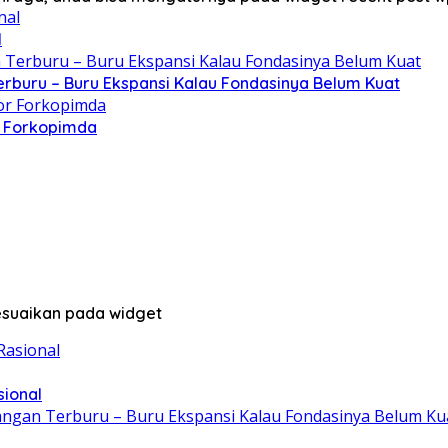
l
erburu – Buru Ekspansi Kalau Fondasinya Belum Kuat
r Forkopimda
sesuaikan pada widget
sional