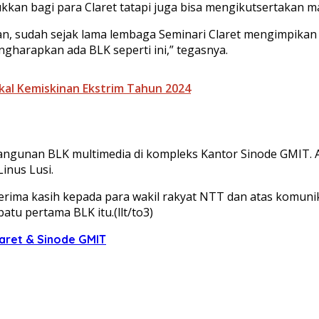
kkan bagi para Claret tatapi juga bisa mengikutsertakan m
an, sudah sejak lama lembaga Seminari Claret mengimpikan
ngharapkan ada BLK seperti ini,” tegasnya.
skal Kemiskinan Ekstrim Tahun 2024
angunan BLK multimedia di kompleks Kantor Sinode GMIT. A
inus Lusi.
ima kasih kepada para wakil rakyat NTT dan atas komunika
atu pertama BLK itu.(llt/to3)
laret & Sinode GMIT