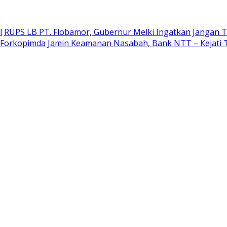
l
RUPS LB PT. Flobamor, Gubernur Melki Ingatkan Jangan T
r Forkopimda
Jamin Keamanan Nasabah, Bank NTT – Kejati