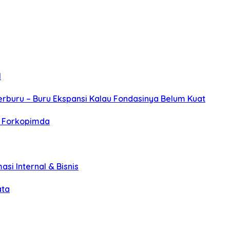
l
erburu – Buru Ekspansi Kalau Fondasinya Belum Kuat
r Forkopimda
asi Internal & Bisnis
ata