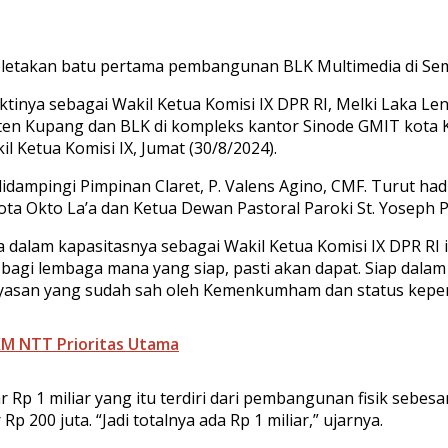
peletakan batu pertama pembangunan BLK Multimedia di Sem
tinya sebagai Wakil Ketua Komisi IX DPR RI, Melki Laka L
upaten Kupang dan BLK di kompleks kantor Sinode GMIT kot
 Ketua Komisi IX, Jumat (30/8/2024).
idampingi Pimpinan Claret, P. Valens Agino, CMF. Turut ha
Okto La’a dan Ketua Dewan Pastoral Paroki St. Yoseph Pe
dalam kapasitasnya sebagai Wakil Ketua Komisi IX DPR RI i
agi lembaga mana yang siap, pasti akan dapat. Siap dalam
yasan yang sudah sah oleh Kemenkumham dan status kepemi
M NTT Prioritas Utama
p 1 miliar yang itu terdiri dari pembangunan fisik sebesa
p 200 juta. “Jadi totalnya ada Rp 1 miliar,” ujarnya.