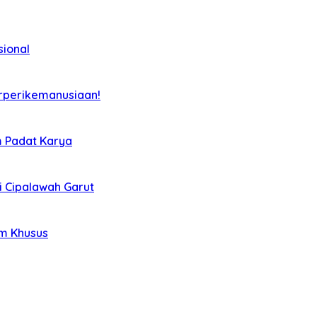
sional
rperikemanusiaan!
m Padat Karya
i Cipalawah Garut
im Khusus