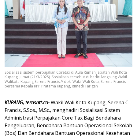
Sosialisasi sistem perpajakan Coretax di Aula Rumah Jabatan Wali Kota
Kupang, Jumat (21/3/2025). Sosialisasi tersebut di hadiri langsung Wakil
Walikota Kupang Serena Francis.// dok. Wakil Wali Kota, Serena Francis
bersama Kepala KPP Pratama Kupang, Rimedi Tarigan
KUPANG, terasntt.co-
Wakil Wali Kota Kupang, Serena C.
Francis, S.Sos., M.Sc., menghadiri Sosialisasi Sistem
Administrasi Perpajakan Core Tax Bagi Bendahara
Pengeluaran, Bendahara Bantuan Operasional Sekolah
(Bos) Dan Bendahara Bantuan Operasional Kesehatan