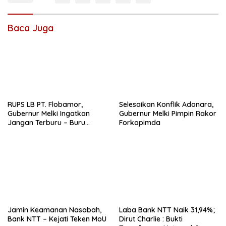
Baca Juga
RUPS LB PT. Flobamor,
Selesaikan Konflik Adonara,
Gubernur Melki Ingatkan
Gubernur Melki Pimpin Rakor
Jangan Terburu – Buru
Forkopimda
Ekspansi Kalau Fondasinya
Belum Kuat
Jamin Keamanan Nasabah,
Laba Bank NTT Naik 31,94%;
Bank NTT – Kejati Teken MoU
Dirut Charlie : Bukti