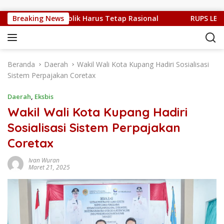
Langsung ke konten
ulit, Kritik Publik Harus Tetap Rasional
Breaking News
RUPS LB PT. Fl
Beranda
Daerah
Wakil Wali Kota Kupang Hadiri Sosialisasi
Sistem Perpajakan Coretax
Daerah
,
Eksbis
Wakil Wali Kota Kupang Hadiri
Sosialisasi Sistem Perpajakan
Coretax
Ivan Wuran
Maret 21, 2025