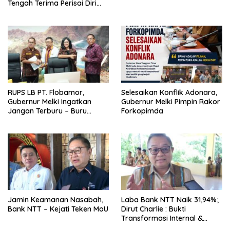
Tengah Terima Perisai Diri
Jadi Kegiatan
Ekstrakurikuler
RUPS LB PT. Flobamor,
Selesaikan Konflik Adonara,
Gubernur Melki Ingatkan
Gubernur Melki Pimpin Rakor
Jangan Terburu – Buru
Forkopimda
Ekspansi Kalau Fondasinya
Belum Kuat
Jamin Keamanan Nasabah,
Laba Bank NTT Naik 31,94%;
Bank NTT – Kejati Teken MoU
Dirut Charlie : Bukti
Transformasi Internal &
Bisnis