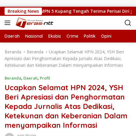
Langsung ke konten
ilat, Kepsek SMPN 5 Kupang Tengah Terima Perisai Diri Jadi Kegi
Breaking News
Daerah
Nasional
Eksbis
Crime
Politik
Opini
Beranda
Beranda
Ucapkan Selamat HPN 2024, YSH Beri
Apresiasi dan Penghormatan Kepada Jurnalis Atas Dedikasi,
Ketekunan dan Keberanian Dalam menyampaikan Informasi
Beranda
,
Daerah
,
Profil
Ucapkan Selamat HPN 2024, YSH
Beri Apresiasi dan Penghormatan
Kepada Jurnalis Atas Dedikasi,
Ketekunan dan Keberanian Dalam
menyampaikan Informasi
Ivan Wuran