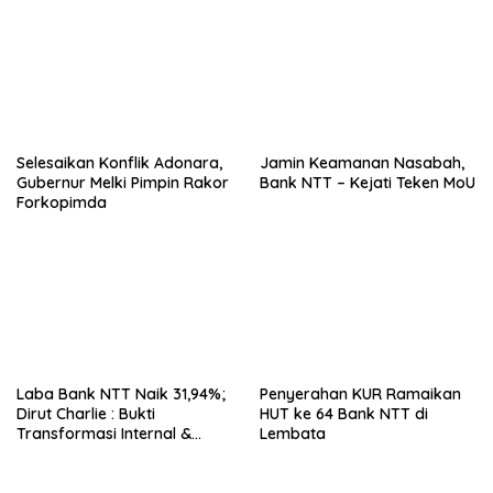
Belum Kuat
Selesaikan Konflik Adonara,
Jamin Keamanan Nasabah,
Gubernur Melki Pimpin Rakor
Bank NTT – Kejati Teken MoU
Forkopimda
Laba Bank NTT Naik 31,94%;
Penyerahan KUR Ramaikan
Dirut Charlie : Bukti
HUT ke 64 Bank NTT di
Transformasi Internal &
Lembata
Bisnis