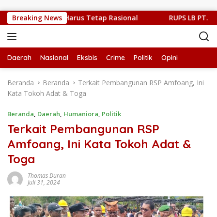
Langsung ke konten
Kritik Publik Harus Tetap Rasional
Breaking News
RUPS LB PT. Flobamo
Daerah
Nasional
Eksbis
Crime
Politik
Opini
Beranda
Beranda
Terkait Pembangunan RSP Amfoang, Ini
Kata Tokoh Adat & Toga
Beranda
,
Daerah
,
Humaniora
,
Politik
Terkait Pembangunan RSP
Amfoang, Ini Kata Tokoh Adat &
Toga
Thomas Duran
Juli 31, 2024