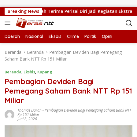
Langsung ke konten
5 Kupang Tengah Terima Perisai Diri Jadi Kegiatan Ekstrakurikul
Breaking News
Daerah
Nasional
Eksbis
Crime
Politik
Opini
Beranda
Beranda
Pembagian Deviden Bagi Pemegang
Saham Bank NTT Rp 151 Miliar
Beranda
,
Eksbis
,
Kupang
Pembagian Deviden Bagi
Pemegang Saham Bank NTT Rp 151
Miliar
Thomas Duran
-
Pembagian Deviden Bagi Pemegang Saham Bank NTT
Rp 151 Miliar
Juni 8, 2026