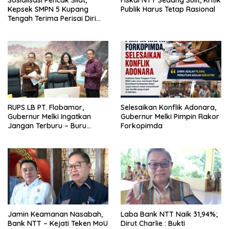
Sosialisasi Pencak Silat,
Fiskal NTT Sedang Sulit, Kritik
Kepsek SMPN 5 Kupang
Publik Harus Tetap Rasional
Tengah Terima Perisai Diri
Jadi Kegiatan
Ekstrakurikuler
RUPS LB PT. Flobamor,
Selesaikan Konflik Adonara,
Gubernur Melki Ingatkan
Gubernur Melki Pimpin Rakor
Jangan Terburu – Buru
Forkopimda
Ekspansi Kalau Fondasinya
Belum Kuat
Jamin Keamanan Nasabah,
Laba Bank NTT Naik 31,94%;
Bank NTT – Kejati Teken MoU
Dirut Charlie : Bukti