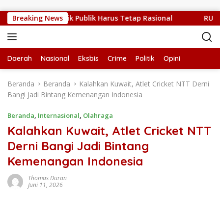
Langsung ke konten
dang Sulit, Kritik Publik Harus Tetap Rasional
Breaking News
RUPS LB 
Daerah
Nasional
Eksbis
Crime
Politik
Opini
Beranda
Beranda
Kalahkan Kuwait, Atlet Cricket NTT Derni
Bangi Jadi Bintang Kemenangan Indonesia
Beranda
,
Internasional
,
Olahraga
Kalahkan Kuwait, Atlet Cricket NTT
Derni Bangi Jadi Bintang
Kemenangan Indonesia
Thomas Duran
Juni 11, 2026