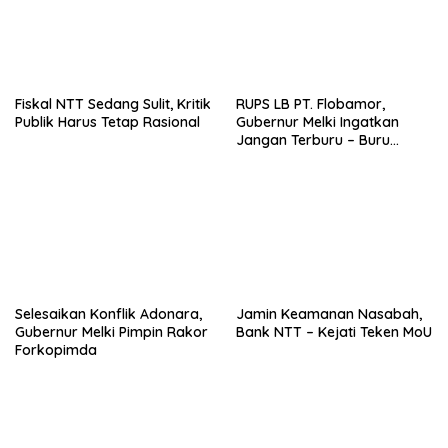
Fiskal NTT Sedang Sulit, Kritik
RUPS LB PT. Flobamor,
Publik Harus Tetap Rasional
Gubernur Melki Ingatkan
Jangan Terburu – Buru
Ekspansi Kalau Fondasinya
Belum Kuat
Selesaikan Konflik Adonara,
Jamin Keamanan Nasabah,
Gubernur Melki Pimpin Rakor
Bank NTT – Kejati Teken MoU
Forkopimda