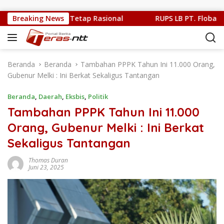
Langsung ke konten
 Publik Harus Tetap Rasional
Breaking News
RUPS LB PT. Flobamor, Gub
Beranda
Beranda
Tambahan PPPK Tahun Ini 11.000 Orang,
Gubenur Melki : Ini Berkat Sekaligus Tantangan
Beranda
,
Daerah
,
Eksbis
,
Politik
Tambahan PPPK Tahun Ini 11.000
Orang, Gubenur Melki : Ini Berkat
Sekaligus Tantangan
Thomas Duran
Juni 23, 2025