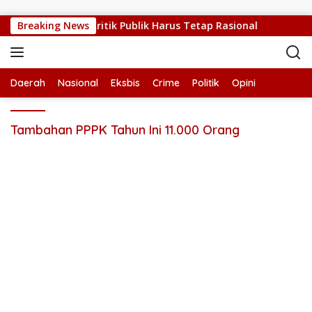
Langsung ke konten
NTT Sedang Sulit, Kritik Publik Harus Tetap Rasional
Breaking News
RU
Daerah
Nasional
Eksbis
Crime
Politik
Opini
Tambahan PPPK Tahun Ini 11.000 Orang