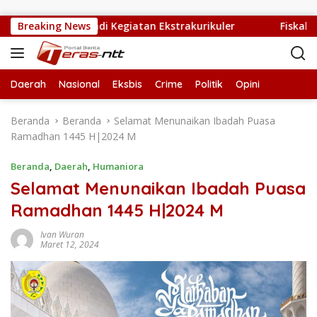
Langsung ke konten
erisai Diri Jadi Kegiatan Ekstrakurikuler
Breaking News
Fiskal NTT Se
Daerah
Nasional
Eksbis
Crime
Politik
Opini
Beranda
Beranda
Selamat Menunaikan Ibadah Puasa
Ramadhan 1445 H|2024 M
Beranda
,
Daerah
,
Humaniora
Selamat Menunaikan Ibadah Puasa
Ramadhan 1445 H|2024 M
Ivan Wuran
Maret 12, 2024