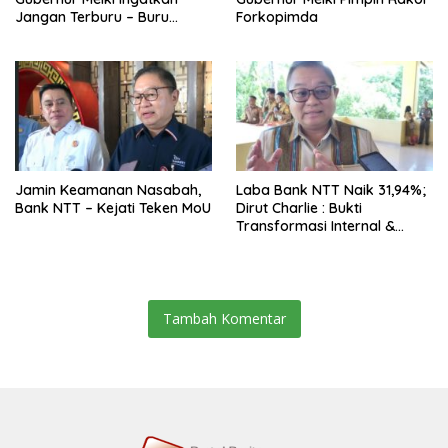
Jangan Terburu – Buru
Forkopimda
Ekspansi Kalau Fondasinya
Belum Kuat
Jamin Keamanan Nasabah,
Laba Bank NTT Naik 31,94%;
Bank NTT – Kejati Teken MoU
Dirut Charlie : Bukti
Transformasi Internal &
Bisnis
Tambah Komentar