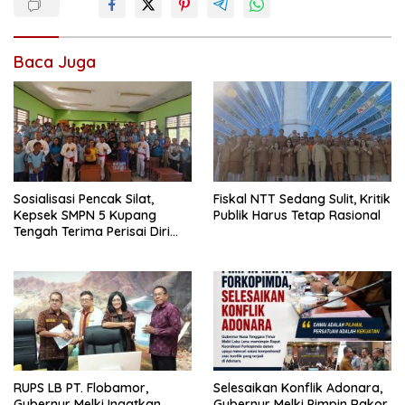
Baca Juga
Sosialisasi Pencak Silat,
Fiskal NTT Sedang Sulit, Kritik
Kepsek SMPN 5 Kupang
Publik Harus Tetap Rasional
Tengah Terima Perisai Diri
Jadi Kegiatan
Ekstrakurikuler
RUPS LB PT. Flobamor,
Selesaikan Konflik Adonara,
Gubernur Melki Ingatkan
Gubernur Melki Pimpin Rakor