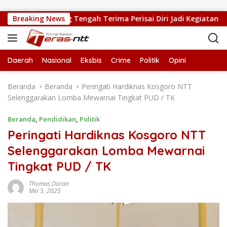
Langsung ke konten
 SMPN 5 Kupang Tengah Terima Perisai Diri Jadi Kegiatan Ekstrak
Breaking News
Daerah
Nasional
Eksbis
Crime
Politik
Opini
Beranda
Beranda
Peringati Hardiknas Kosgoro NTT
Selenggarakan Lomba Mewarnai Tingkat PUD / TK
Beranda
,
Pendidikan
,
Politik
Peringati Hardiknas Kosgoro NTT
Selenggarakan Lomba Mewarnai
Tingkat PUD / TK
Thomas Duran
Mei 5, 2025