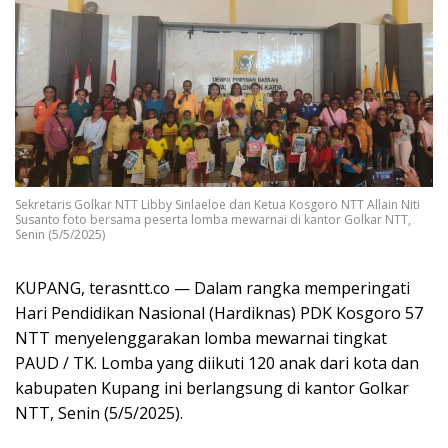
Sekretaris Golkar NTT Libby Sinlaeloe dan Ketua Kosgoro NTT Allain Niti
Susanto foto bersama peserta lomba mewarnai di kantor Golkar NTT,
Senin (5/5/2025)
KUPANG, terasntt.co — Dalam rangka memperingati
Hari Pendidikan Nasional (Hardiknas) PDK Kosgoro 57
NTT menyelenggarakan lomba mewarnai tingkat
PAUD / TK. Lomba yang diikuti 120 anak dari kota dan
kabupaten Kupang ini berlangsung di kantor Golkar
NTT, Senin (5/5/2025).