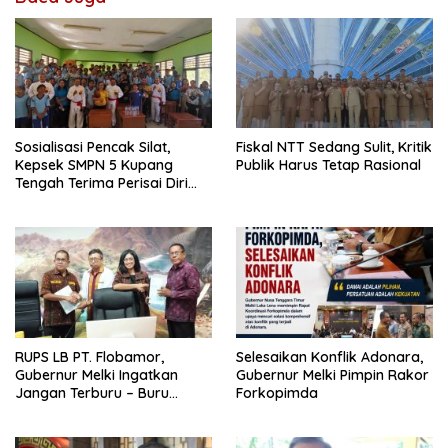
Sosialisasi Pencak Silat,
Fiskal NTT Sedang Sulit, Kritik
Kepsek SMPN 5 Kupang
Publik Harus Tetap Rasional
Tengah Terima Perisai Diri
Jadi Kegiatan
Ekstrakurikuler
RUPS LB PT. Flobamor,
Selesaikan Konflik Adonara,
Gubernur Melki Ingatkan
Gubernur Melki Pimpin Rakor
Jangan Terburu – Buru
Forkopimda
Ekspansi Kalau Fondasinya
Belum Kuat