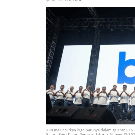
BTN meluncurkan logo barunya dalam gelaran BTN A
Gelora Bung Karno, Senayan, Jakarta, Minggu, (3/3//2