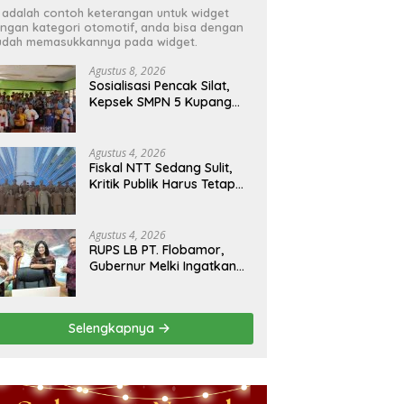
i adalah contoh keterangan untuk widget
ngan kategori otomotif, anda bisa dengan
dah memasukkannya pada widget.
Agustus 8, 2026
Sosialisasi Pencak Silat,
Kepsek SMPN 5 Kupang
Tengah Terima Perisai Diri
Jadi Kegiatan
Ekstrakurikuler
Agustus 4, 2026
Fiskal NTT Sedang Sulit,
Kritik Publik Harus Tetap
Rasional
Agustus 4, 2026
RUPS LB PT. Flobamor,
Gubernur Melki Ingatkan
Jangan Terburu – Buru
Ekspansi Kalau
Fondasinya Belum Kuat
Selengkapnya