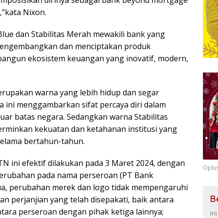
mposisikan dirinya sebagai bank beyond mortgage
,”kata Nixon.
lue dan Stabilitas Merah mewakili bank yang
 mengembangkan dan menciptakan produk
angun ekosistem keuangan yang inovatif, modern,
merupakan warna yang lebih hidup dan segar
a ini menggambarkan sifat percaya diri dalam
luar batas negara. Sedangkan warna Stabilitas
rminkan kekuatan dan ketahanan institusi yang
selama bertahun-tahun.
 ini efektif dilakukan pada 3 Maret 2024, dengan
Oplu
 perubahan pada nama perseroan (PT Bank
ua, perubahan merek dan logo tidak mempengaruhi
B
 perjanjian yang telah disepakati, baik antara
ra perseroan dengan pihak ketiga lainnya;
In