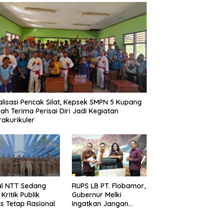
alisasi Pencak Silat, Kepsek SMPN 5 Kupang
ah Terima Perisai Diri Jadi Kegiatan
rakurikuler
al NTT Sedang
RUPS LB PT. Flobamor,
, Kritik Publik
Gubernur Melki
s Tetap Rasional
Ingatkan Jangan
Terburu – Buru
Ekspansi Kalau