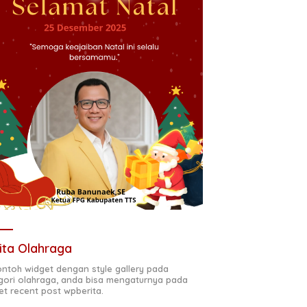
ita Olahraga
contoh widget dengan style gallery pada
gori olahraga, anda bisa mengaturnya pada
et recent post wpberita.