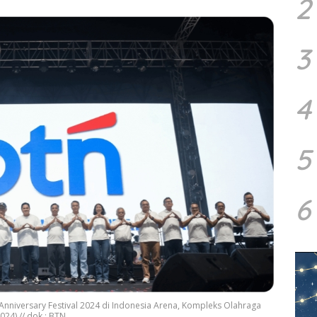
2
3
4
5
6
nniversary Festival 2024 di Indonesia Arena, Kompleks Olahraga
024).// dok : BTN