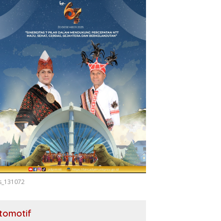
s_131072
tomotif