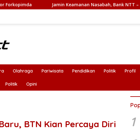
Jamin Keamanan Nasabah, Bank NTT – Kejati Teken MoU
ra
Olahraga
Pariwisata
Pendidikan
Politik
Profil
Politik
Opini
Pop
1
aru, BTN Kian Percaya Diri