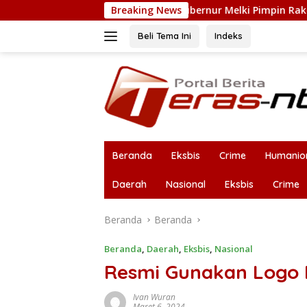
Langsung
an Konflik Adonara, Gubernur Melki Pimpin Rakor Forkopimda
Breaking News
ke
konten
Beli Tema Ini
Indeks
Beranda
Eksbis
Crime
Humanio
Daerah
Nasional
Eksbis
Crime
Beranda
Beranda
Beranda
,
Daerah
,
Eksbis
,
Nasional
Resmi Gunakan Logo B
Ivan Wuran
Maret 6, 2024