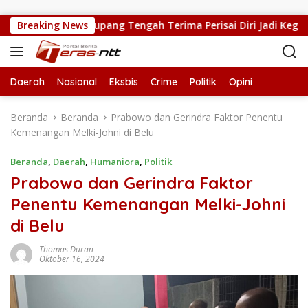
Langsung ke konten
psek SMPN 5 Kupang Tengah Terima Perisai Diri Jadi Kegiatan Eks
Breaking News
Daerah
Nasional
Eksbis
Crime
Politik
Opini
Beranda
Beranda
Prabowo dan Gerindra Faktor Penentu
Kemenangan Melki-Johni di Belu
Beranda
,
Daerah
,
Humaniora
,
Politik
Prabowo dan Gerindra Faktor
Penentu Kemenangan Melki-Johni
di Belu
Thomas Duran
Oktober 16, 2024