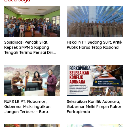
Sosialisasi Pencak Silat,
Fiskal NTT Sedang Sulit, Kritik
Kepsek SMPN 5 Kupang
Publik Harus Tetap Rasional
Tengah Terima Perisai Diri
Jadi Kegiatan
Ekstrakurikuler
RUPS LB PT. Flobamor,
Selesaikan Konflik Adonara,
Gubernur Melki Ingatkan
Gubernur Melki Pimpin Rakor
Jangan Terburu – Buru
Forkopimda
Ekspansi Kalau Fondasinya
Belum Kuat