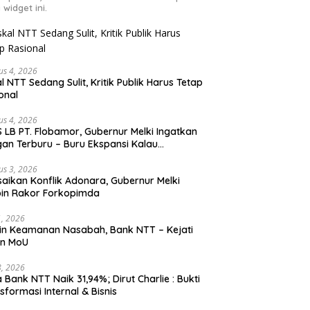
 widget ini.
us 4, 2026
al NTT Sedang Sulit, Kritik Publik Harus Tetap
onal
us 4, 2026
 LB PT. Flobamor, Gubernur Melki Ingatkan
an Terburu – Buru Ekspansi Kalau
asinya Belum Kuat
us 3, 2026
saikan Konflik Adonara, Gubernur Melki
in Rakor Forkopimda
31, 2026
n Keamanan Nasabah, Bank NTT – Kejati
en MoU
28, 2026
 Bank NTT Naik 31,94%; Dirut Charlie : Bukti
sformasi Internal & Bisnis