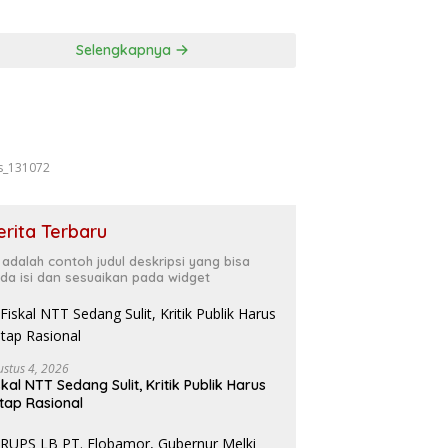
Forkopimda
ansi Kalau
asinya Belum
Selengkapnya
t
s_131072
erita Terbaru
i adalah contoh judul deskripsi yang bisa
da isi dan sesuaikan pada widget
ustus 4, 2026
skal NTT Sedang Sulit, Kritik Publik Harus
tap Rasional