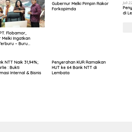
Juli 
Gubernur Melki Pimpin Rakor
Pen
Forkopimda
di L
PT. Flobamor,
 Melki Ingatkan
erburu – Buru
 Kalau Fondasinya
uat
k NTT Naik 31,94%;
Penyerahan KUR Ramaikan
lie : Bukti
HUT ke 64 Bank NTT di
asi Internal & Bisnis
Lembata