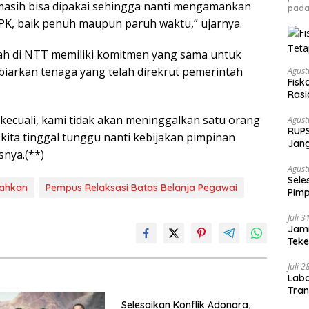
masih bisa dipakai sehingga nanti mengamankan
pada
PK, baik penuh maupun paruh waktu,” ujarnya.
ah di NTT memiliki komitmen yang sama untuk
arkan tenaga yang telah direkrut pemerintah
Agust
Fisk
Rasi
 kecuali, kami tidak akan meninggalkan satu orang
Agust
RUPS
 kita tinggal tunggu nanti kebijakan pimpinan
Jang
asnya.(**)
Fond
Agust
Sele
mahkan
Pempus Relaksasi Batas Belanja Pegawai
Pimp
Juli 
Jami
Tek
Juli 
Laba
Tran
Selesaikan Konflik Adonara,