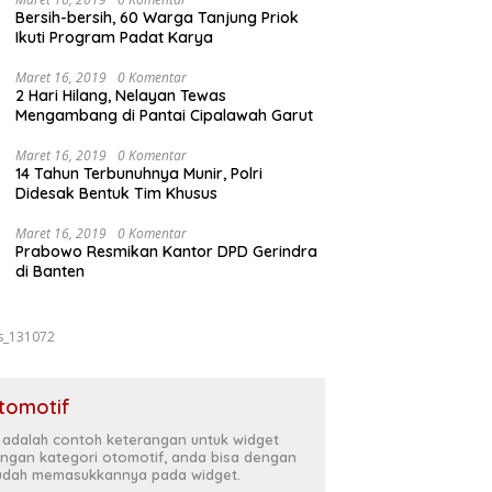
Bersih-bersih, 60 Warga Tanjung Priok
Ikuti Program Padat Karya
Maret 16, 2019
0 Komentar
2 Hari Hilang, Nelayan Tewas
Mengambang di Pantai Cipalawah Garut
Maret 16, 2019
0 Komentar
14 Tahun Terbunuhnya Munir, Polri
Didesak Bentuk Tim Khusus
Maret 16, 2019
0 Komentar
Prabowo Resmikan Kantor DPD Gerindra
di Banten
s_131072
tomotif
i adalah contoh keterangan untuk widget
ngan kategori otomotif, anda bisa dengan
dah memasukkannya pada widget.