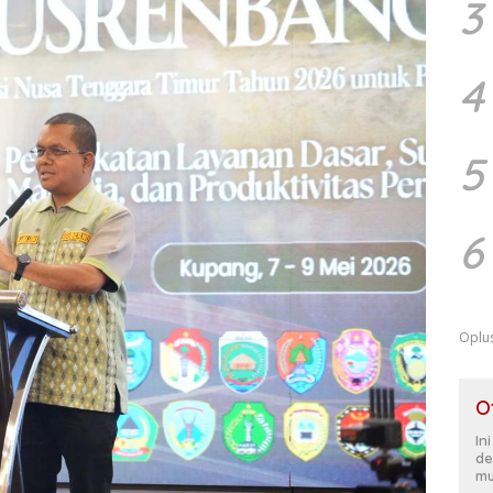
3
4
5
6
Oplu
O
In
de
mu