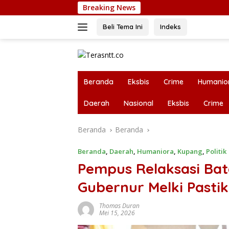
Langsung
Breaking News
Fiska
ke
konten
Beli Tema Ini
Indeks
Beranda
Eksbis
Crime
Humanio
Daerah
Nasional
Eksbis
Crime
Beranda
Beranda
Beranda
,
Daerah
,
Humaniora
,
Kupang
,
Politik
Pempus Relaksasi Bat
Gubernur Melki Pasti
Thomas Duran
Mei 15, 2026