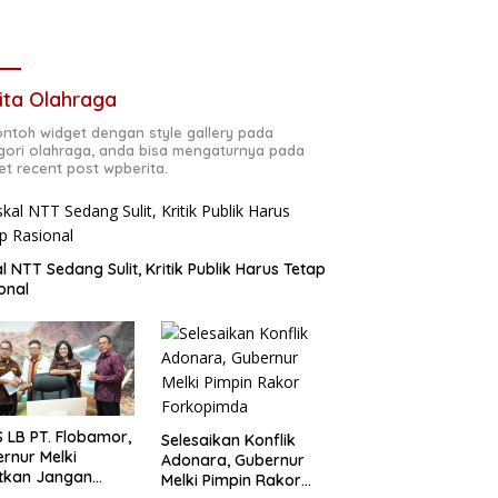
ita Olahraga
contoh widget dengan style gallery pada
gori olahraga, anda bisa mengaturnya pada
et recent post wpberita.
al NTT Sedang Sulit, Kritik Publik Harus Tetap
onal
 LB PT. Flobamor,
Selesaikan Konflik
rnur Melki
Adonara, Gubernur
tkan Jangan
Melki Pimpin Rakor
uru – Buru