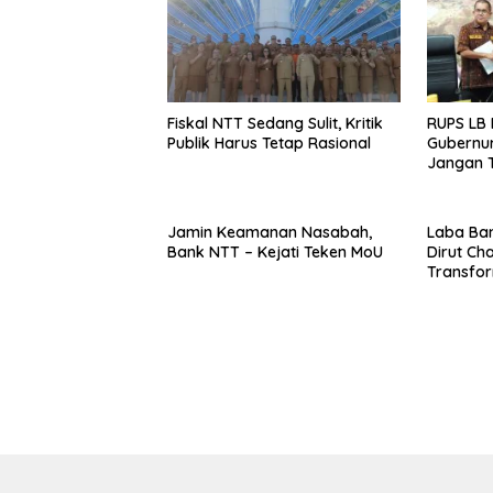
Fiskal NTT Sedang Sulit, Kritik
RUPS LB 
Publik Harus Tetap Rasional
Gubernur
Jangan T
Ekspansi
Belum K
Jamin Keamanan Nasabah,
Laba Ban
Bank NTT – Kejati Teken MoU
Dirut Char
Transform