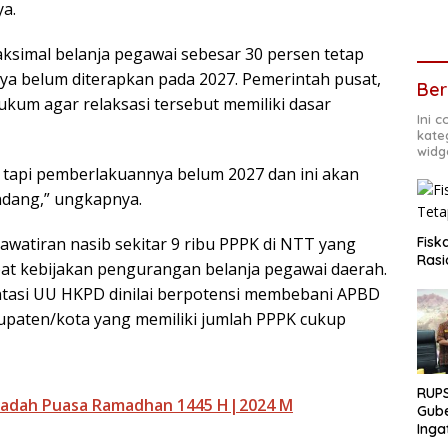
ya.
ksimal belanja pegawai sebesar 30 persen tetap
a belum diterapkan pada 2027. Pemerintah pusat,
Ber
kum agar relaksasi tersebut memiliki dasar
Ini 
kate
widg
 tapi pemberlakuannya belum 2027 dan ini akan
ndang,” ungkapnya.
awatiran nasib sekitar 9 ribu PPPK di NTT yang
Fisk
Rasi
at kebijakan pengurangan belanja pegawai daerah.
ntasi UU HKPD dinilai berpotensi membebani APBD
upaten/kota yang memiliki jumlah PPPK cukup
RUPS
badah Puasa Ramadhan 1445 H|2024 M
Gube
Inga
Terb