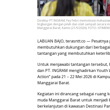
Direktur PT INGRAM, Fey Febri memotivasi mahasisw
lingkungan dengan pilah dan olah sampah secara in
Manggarai Barat, Kamis (21/5/2026). FOTO: ISTIMEW
LABUAN BAJO, terasntt.co — Pesatnya 
membutuhkan dukungan dari berbagai 
tantangan yang membutuhkan keterlib
Untuk menjawabi tantangan tersebut, 
dan PT. INGRAM menghadirkan Youth 
Action” pada 21 – 22 Mei 2026 di Kamp
Manggarai Barat.
Kegiatan ini dirancang sebagai ruang k
muda Manggarai Barat untuk menjadi b
berkelanjutan di kawasan Destinasi Par