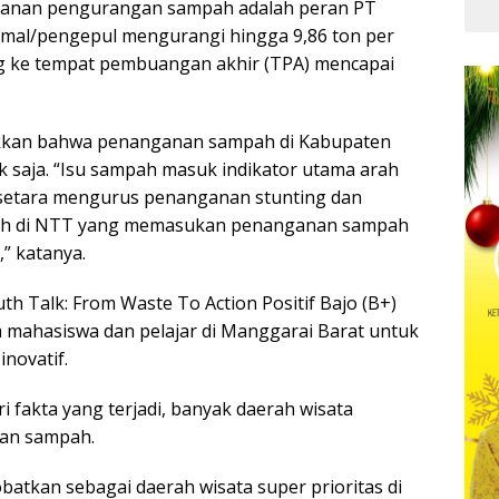
ganan pengurangan sampah adalah peran PT
Kua
rmal/pengepul mengurangi hingga 9,86 ton per
ng ke tempat pembuangan akhir (TPA) mencapai
jukkan bahwa penanganan sampah di Kabupaten
k saja. “Isu sampah masuk indikator utama arah
 setara mengurus penanganan stunting dan
erah di NTT yang memasukan penanganan sampah
” katanya.
th Talk: From Waste To Action Positif Bajo (B+)
mahasiswa dan pelajar di Manggarai Barat untuk
novatif.
i fakta yang terjadi, banyak daerah wisata
lan sampah.
batkan sebagai daerah wisata super prioritas di