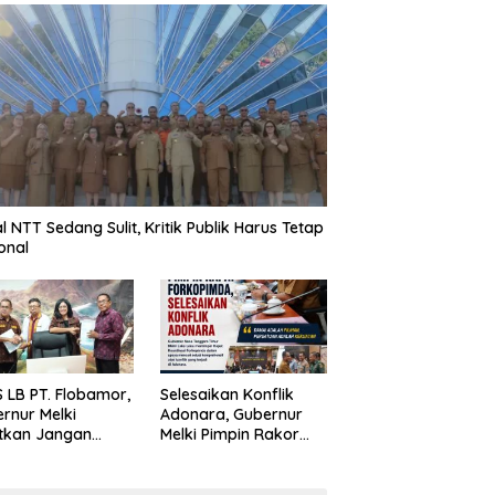
al NTT Sedang Sulit, Kritik Publik Harus Tetap
onal
 LB PT. Flobamor,
Selesaikan Konflik
rnur Melki
Adonara, Gubernur
tkan Jangan
Melki Pimpin Rakor
uru – Buru
Forkopimda
ansi Kalau
asinya Belum