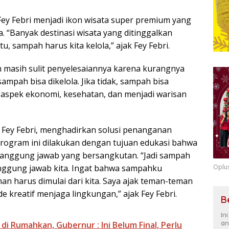
Fey Febri menjadi ikon wisata super premium yang
 “Banyak destinasi wisata yang ditinggalkan
 sampah harus kita kelola,” ajak Fey Febri.
 masih sulit penyelesaiannya karena kurangnya
mpah bisa dikelola. Jika tidak, sampah bisa
aspek ekonomi, kesehatan, dan menjadi warisan
Fey Febri, menghadirkan solusi penanganan
Program ini dilakukan dengan tujuan edukasi bahwa
 tanggung jawab yang bersangkutan. “Jadi sampah
anggung jawab kita. Ingat bahwa sampahku
Oplu
an harus dimulai dari kita. Saya ajak teman-teman
 kreatif menjaga lingkungan,” ajak Fey Febri.
B
In
an
i Rumahkan, Gubernur : Ini Belum Final, Perlu