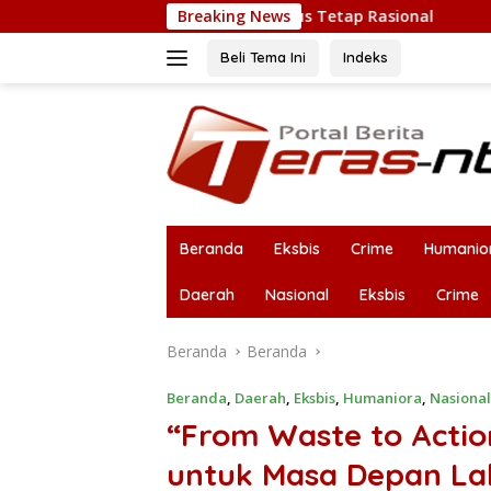
Langsung
 Kritik Publik Harus Tetap Rasional
Breaking News
RUPS LB PT. Flobam
ke
konten
Beli Tema Ini
Indeks
Beranda
Eksbis
Crime
Humanio
Daerah
Nasional
Eksbis
Crime
Beranda
Beranda
Beranda
,
Daerah
,
Eksbis
,
Humaniora
,
Nasional
“From Waste to Actio
untuk Masa Depan L