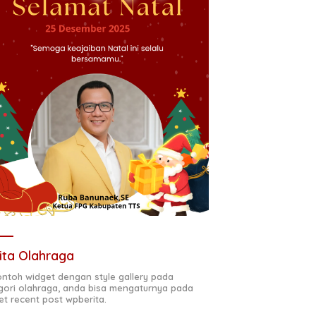
ita Olahraga
contoh widget dengan style gallery pada
gori olahraga, anda bisa mengaturnya pada
et recent post wpberita.