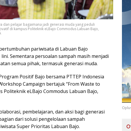
a dan pelajar bagaimana jadi generasi muda yang peduli
ovatif di kampus Politeknik eLBajo Commodus Labuan Bajo,
A
pertumbuhan pariwisata di Labuan Bajo
lini. Sementara persoalan sampah masih menjadi
atan semua pihak, termasuk generasi muda.
Program Positif Bajo bersama PTTEP Indonesia
Workshop Campaign bertajuk “From Waste to
us Politeknik eLBajo Commodus Labuan Bajo,
Oplu
olaborasi, pembelajaran, dan aksi bagi generasi
agian dari solusi pengelolaan sampah
iwisata Super Prioritas Labuan Bajo.
O