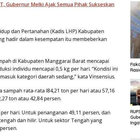
, Gubernur Melki Ajak Semua Pihak Sukseskan
idup dan Pertanahan (Kadis LHP) Kabupaten
ang hadir dalam kesempatan itu membeberkan
mpah di Kabupaten Manggarai Barat mencapai
Fisk
ksi individu mencapai 0,5 kg per hari. “Kondisi ini
Rasi
suk kategori daerah sedang,” kata Vinsensius.
a sampah rata-rata l84,21 ton per hari atau 57,16
,27 ton atau 42,84 persen.
RUPS
er hari. Untuk penanganan 49,11 persen, dan
Gube
tengah dan hilir. Untuk sektor Tengah yang
Inga
 persen.
Terb
Eksp
Fond