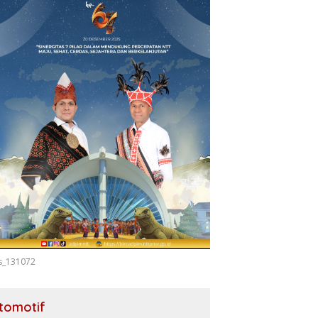
s_131072
tomotif