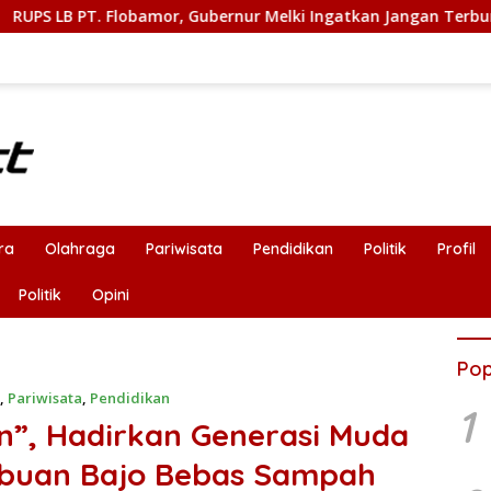
or, Gubernur Melki Ingatkan Jangan Terburu – Buru Ekspansi K
ra
Olahraga
Pariwisata
Pendidikan
Politik
Profil
Politik
Opini
Pop
,
Pariwisata
,
Pendidikan
1
n”, Hadirkan Generasi Muda
abuan Bajo Bebas Sampah