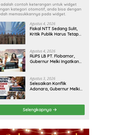
i adalah contoh keterangan untuk widget
ngan kategori otomotif, anda bisa dengan
dah memasukkannya pada widget.
Agustus 4, 2026
Fiskal NTT Sedang Sulit,
Kritik Publik Harus Tetap
Rasional
Agustus 4, 2026
RUPS LB PT. Flobamor,
Gubernur Melki Ingatkan
Jangan Terburu – Buru
Ekspansi Kalau
Fondasinya Belum Kuat
Agustus 3, 2026
Selesaikan Konflik
Adonara, Gubernur Melki
Pimpin Rakor Forkopimda
Selengkapnya