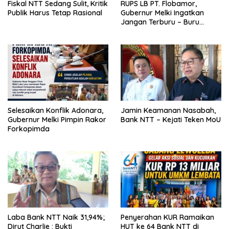
Fiskal NTT Sedang Sulit, Kritik
RUPS LB PT. Flobamor,
Publik Harus Tetap Rasional
Gubernur Melki Ingatkan
Jangan Terburu – Buru
Ekspansi Kalau Fondasinya
Belum Kuat
Selesaikan Konflik Adonara,
Jamin Keamanan Nasabah,
Gubernur Melki Pimpin Rakor
Bank NTT – Kejati Teken MoU
Forkopimda
Laba Bank NTT Naik 31,94%;
Penyerahan KUR Ramaikan
Dirut Charlie : Bukti
HUT ke 64 Bank NTT di