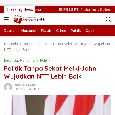
Langsung ke konten
rus Tetap Rasional
Breaking News
RUPS LB PT. Flobamor, Gubernur Melk
Daerah
Nasional
Eksbis
Crime
Politik
Opini
Beranda
Beranda
Politik Tanpa Sekat Melki-Johni Wujudkan
NTT Lebih Baik
Beranda
,
Humaniora
,
Politik
Politik Tanpa Sekat Melki-Johni
Wujudkan NTT Lebih Baik
Thomas Duran
Februari 18, 2025