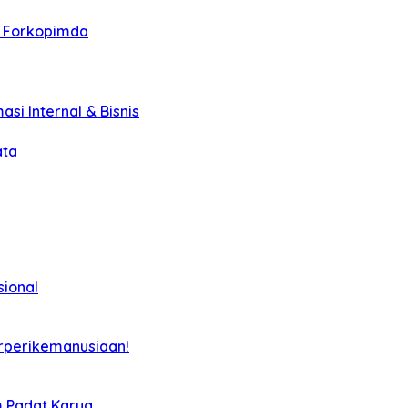
r Forkopimda
asi Internal & Bisnis
ata
sional
rperikemanusiaan!
m Padat Karya