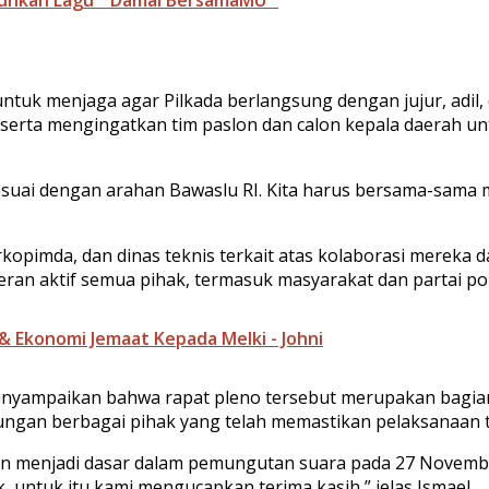
untuk menjaga agar Pilkada berlangsung dengan jujur, adil
serta mengingatkan tim paslon dan calon kepala daerah unt
sesuai dengan arahan Bawaslu RI. Kita harus bersama-sam
kopimda, dan dinas teknis terkait atas kolaborasi mereka
an aktif semua pihak, termasuk masyarakat dan partai po
& Ekonomi Jemaat Kepada Melki - Johni
nyampaikan bahwa rapat pleno tersebut merupakan bagian 
kungan berbagai pihak yang telah memastikan pelaksanaan t
 menjadi dasar dalam pemungutan suara pada 27 November 
 untuk itu kami mengucapkan terima kasih,” jelas Ismael.