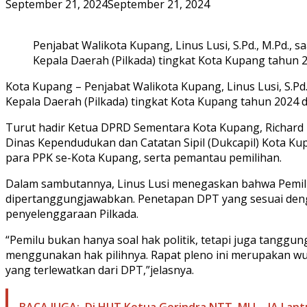
September 21, 2024
September 21, 2024
Penjabat Walikota Kupang, Linus Lusi, S.Pd., M.Pd.,
Kepala Daerah (Pilkada) tingkat Kota Kupang tahun 2
Kota Kupang – Penjabat Walikota Kupang, Linus Lusi, S.P
Kepala Daerah (Pilkada) tingkat Kota Kupang tahun 2024 d
Turut hadir Ketua DPRD Sementara Kota Kupang, Richard E
Dinas Kependudukan dan Catatan Sipil (Dukcapil) Kota Kup
para PPK se-Kota Kupang, serta pemantau pemilihan.
Dalam sambutannya, Linus Lusi menegaskan bahwa Pemilu 
dipertanggungjawabkan. Penetapan DPT yang sesuai deng
penyelenggaraan Pilkada.
“Pemilu bukan hanya soal hak politik, tetapi juga tangg
menggunakan hak pilihnya. Rapat pleno ini merupakan wuj
yang terlewatkan dari DPT,”jelasnya.
BACA JUGA:
Di HUT Ketua Gerindra NTT, MLL - JA Lan