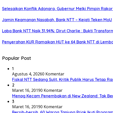
Selesaikan Konflik Adonara, Gubernur Melki Pimpin Rako
Jamin Keamanan Nasabah, Bank NTT – Kejati Teken MoU
Laba Bank NTT Naik 31,94%; Dirut Charlie : Bukti Transform
Penyerahan KUR Ramaikan HUT ke 64 Bank NTT di Lemb
Popular Post
1
Agustus 4, 2026
0 Komentar
Fiskal NTT Sedang Sulit, Kritik Publik Harus Tetap Ra
2
Maret 16, 2019
0 Komentar
Menag Kecam Penembakan di New Zealand: Tak Be
3
Maret 16, 2019
0 Komentar
Bersih-bersih, 60 Warga Tanjung Priok Ikuti Progra