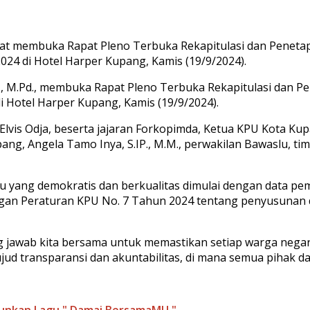
 saat membuka Rapat Pleno Terbuka Rekapitulasi dan Peneta
024 di Hotel Harper Kupang, Kamis (19/9/2024).
d., M.Pd., membuka Rapat Pleno Terbuka Rekapitulasi dan P
i Hotel Harper Kupang, Kamis (19/9/2024).
lvis Odja, beserta jajaran Forkopimda, Ketua KPU Kota Ku
ang, Angela Tamo Inya, S.IP., M.M., perwakilan Bawaslu, tim
yang demokratis dan berkualitas dimulai dengan data pemi
an Peraturan KPU No. 7 Tahun 2024 tentang penyusunan d
ung jawab kita bersama untuk memastikan setiap warga nega
ud transparansi dan akuntabilitas, di mana semua pihak da
tunkan Lagu " Damai BersamaMU "