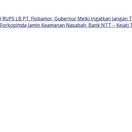
l
RUPS LB PT. Flobamor, Gubernur Melki Ingatkan Jangan T
r Forkopimda
Jamin Keamanan Nasabah, Bank NTT – Kejati