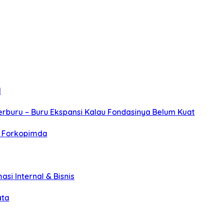
l
erburu – Buru Ekspansi Kalau Fondasinya Belum Kuat
r Forkopimda
asi Internal & Bisnis
ata