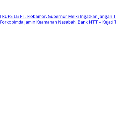
l
RUPS LB PT. Flobamor, Gubernur Melki Ingatkan Jangan T
r Forkopimda
Jamin Keamanan Nasabah, Bank NTT – Kejati