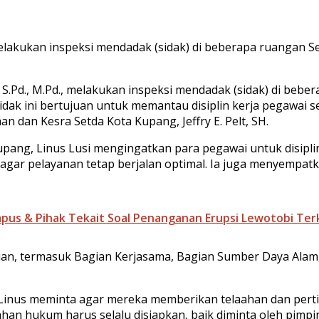
, melakukan inspeksi mendadak (sidak) di beberapa ruangan
, S.Pd., M.Pd., melakukan inspeksi mendadak (sidak) di beb
dak ini bertujuan untuk memantau disiplin kerja pegawai 
n dan Kesra Setda Kota Kupang, Jeffry E. Pelt, SH.
Kupang, Linus Lusi mengingatkan para pegawai untuk disipl
as agar pelayanan tetap berjalan optimal. Ia juga menyemp
us & Pihak Tekait Soal Penanganan Erupsi Lewotobi Terk
gian, termasuk Bagian Kerjasama, Bagian Sumber Daya Ala
 Linus meminta agar mereka memberikan telaahan dan per
an hukum harus selalu disiapkan, baik diminta oleh pimpi