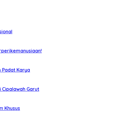
sional
rperikemanusiaan!
m Padat Karya
i Cipalawah Garut
im Khusus