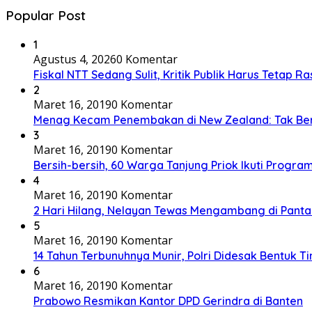
Popular Post
1
Agustus 4, 2026
0 Komentar
Fiskal NTT Sedang Sulit, Kritik Publik Harus Tetap Ra
2
Maret 16, 2019
0 Komentar
Menag Kecam Penembakan di New Zealand: Tak Be
3
Maret 16, 2019
0 Komentar
Bersih-bersih, 60 Warga Tanjung Priok Ikuti Progra
4
Maret 16, 2019
0 Komentar
2 Hari Hilang, Nelayan Tewas Mengambang di Panta
5
Maret 16, 2019
0 Komentar
14 Tahun Terbunuhnya Munir, Polri Didesak Bentuk T
6
Maret 16, 2019
0 Komentar
Prabowo Resmikan Kantor DPD Gerindra di Banten