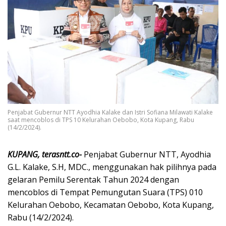
Penjabat Gubernur NTT Ayodhia Kalake dan Istri Sofiana Milawati Kalake
saat mencoblos di TPS 10 Kelurahan Oebobo, Kota Kupang, Rabu
(14/2/2024).
KUPANG, terasntt.co-
Penjabat Gubernur NTT, Ayodhia
G.L. Kalake, S.H, MDC., menggunakan hak pilihnya pada
gelaran Pemilu Serentak Tahun 2024 dengan
mencoblos di Tempat Pemungutan Suara (TPS) 010
Kelurahan Oebobo, Kecamatan Oebobo, Kota Kupang,
Rabu (14/2/2024).