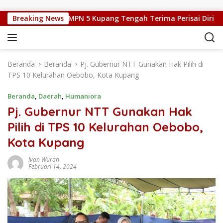
Langsung ke konten
k Silat, Kepsek SMPN 5 Kupang Tengah Terima Perisai Diri Jadi K
Breaking News
Beranda
Beranda
Pj. Gubernur NTT Gunakan Hak Pilih di
TPS 10 Kelurahan Oebobo, Kota Kupang
Beranda
,
Daerah
,
Humaniora
Pj. Gubernur NTT Gunakan Hak
Pilih di TPS 10 Kelurahan Oebobo,
Kota Kupang
Ivan Wuran
Februari 14, 2024