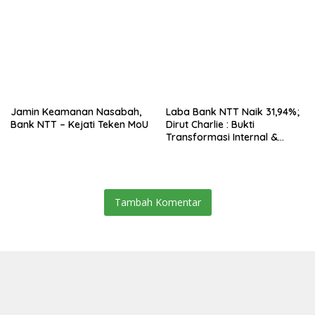
Ekspansi Kalau Fondasinya
Belum Kuat
Jamin Keamanan Nasabah,
Laba Bank NTT Naik 31,94%;
Bank NTT – Kejati Teken MoU
Dirut Charlie : Bukti
Transformasi Internal &
Bisnis
Tambah Komentar