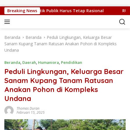
Langsung ke konten
Sedang Sulit, Kritik Publik Harus Tetap Rasional
Breaking News
RUPS LB
Beranda
Beranda
Peduli Lingkungan, Keluarga Besar
Sanam Kupang Tanam Ratusan Anakan Pohon di Kompleks
Undana
Beranda
,
Daerah
,
Humaniora
,
Pendidikan
Peduli Lingkungan, Keluarga Besar
Sanam Kupang Tanam Ratusan
Anakan Pohon di Kompleks
Undana
Thomas Duran
Februari 15, 2025