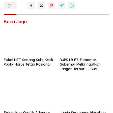
Baca Juga
Fiskal NTT Sedang Sulit, Kritik
RUPS LB PT. Flobamor,
Publik Harus Tetap Rasional
Gubernur Melki Ingatkan
Jangan Terburu – Buru
Ekspansi Kalau Fondasinya
Belum Kuat
Selesaikan Konflik Adonara,
Jamin Keamanan Nasabah,