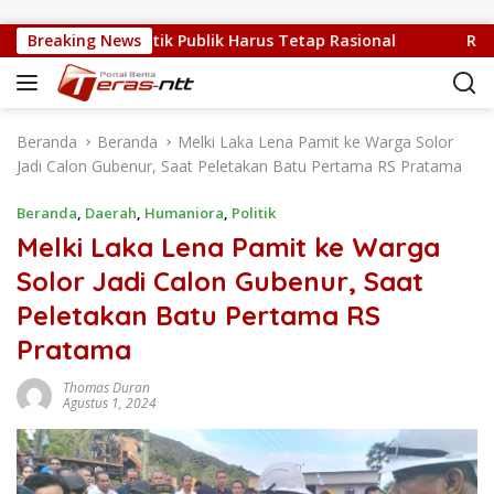
Langsung ke konten
 Sedang Sulit, Kritik Publik Harus Tetap Rasional
Breaking News
RUPS L
Beranda
Beranda
Melki Laka Lena Pamit ke Warga Solor
Jadi Calon Gubenur, Saat Peletakan Batu Pertama RS Pratama
Beranda
,
Daerah
,
Humaniora
,
Politik
Melki Laka Lena Pamit ke Warga
Solor Jadi Calon Gubenur, Saat
Peletakan Batu Pertama RS
Pratama
Thomas Duran
Agustus 1, 2024