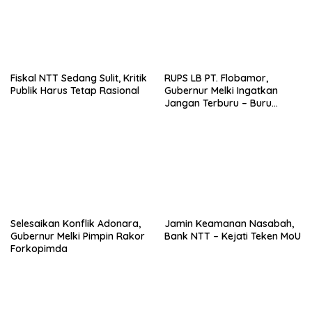
Fiskal NTT Sedang Sulit, Kritik
RUPS LB PT. Flobamor,
Publik Harus Tetap Rasional
Gubernur Melki Ingatkan
Jangan Terburu – Buru
Ekspansi Kalau Fondasinya
Belum Kuat
Selesaikan Konflik Adonara,
Jamin Keamanan Nasabah,
Gubernur Melki Pimpin Rakor
Bank NTT – Kejati Teken MoU
Forkopimda