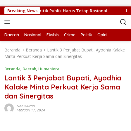
Langsung ke konten
 Sedang Sulit, Kritik Publik Harus Tetap Rasional
Breaking News
RUPS 
Daerah
Nasional
Eksbis
Crime
Politik
Opini
Beranda
Beranda
Lantik 3 Penjabat Bupati, Ayodhia Kalake
Minta Perkuat Kerja Sama dan Sinergitas
Beranda
,
Daerah
,
Humaniora
Lantik 3 Penjabat Bupati, Ayodhia
Kalake Minta Perkuat Kerja Sama
dan Sinergitas
Ivan Wuran
Februari 17, 2024