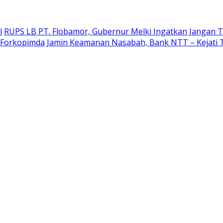
l
RUPS LB PT. Flobamor, Gubernur Melki Ingatkan Jangan T
r Forkopimda
Jamin Keamanan Nasabah, Bank NTT – Kejati