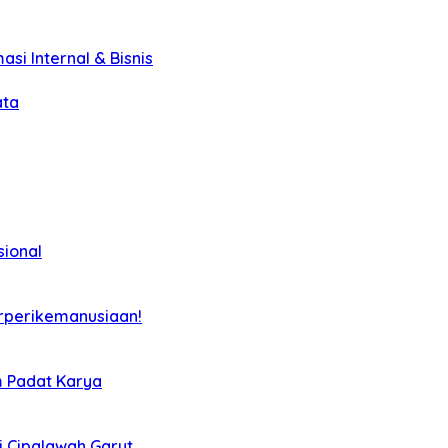
asi Internal & Bisnis
ata
sional
rperikemanusiaan!
m Padat Karya
i Cipalawah Garut