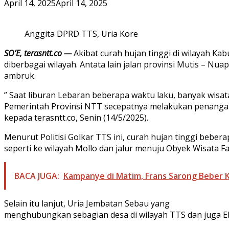
April 14, 2025
April 14, 2025
Anggita DPRD TTS, Uria Kore
SO’E, terasntt.co —
Akibat curah hujan tinggi di wilayah Ka
diberbagai wilayah. Antata lain jalan provinsi Mutis – N
ambruk.
” Saat liburan Lebaran beberapa waktu laku, banyak wisa
Pemerintah Provinsi NTT secepatnya melakukan penangana
kepada terasntt.co, Senin (14/5/2025).
Menurut Politisi Golkar TTS ini, curah hujan tinggi bebe
seperti ke wilayah Mollo dan jalur menuju Obyek Wisata F
BACA JUGA:
Kampanye di Matim, Frans Sarong Beber K
Selain itu lanjut, Uria Jembatan Sebau yang
menghubungkan sebagian desa di wilayah TTS dan juga 