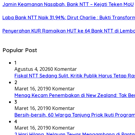
Jamin Keamanan Nasabah, Bank NTT – Kejati Teken MoU
Laba Bank NTT Naik 31,94%; Dirut Charlie : Bukti Transform
Penyerahan KUR Ramaikan HUT ke 64 Bank NTT di Lemb
Popular Post
1
Agustus 4, 2026
0 Komentar
Fiskal NTT Sedang Sulit, Kritik Publik Harus Tetap Ra
2
Maret 16, 2019
0 Komentar
Menag Kecam Penembakan di New Zealand: Tak Be
3
Maret 16, 2019
0 Komentar
Bersih-bersih, 60 Warga Tanjung Priok Ikuti Progra
4
Maret 16, 2019
0 Komentar
2 Hari Hilang, Nelayan Tewas Mengambang di Panta