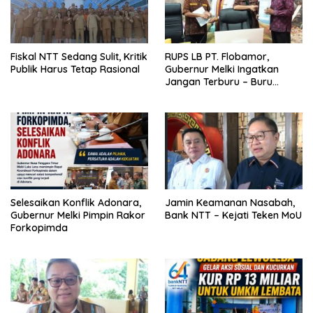
Fiskal NTT Sedang Sulit, Kritik
RUPS LB PT. Flobamor,
Publik Harus Tetap Rasional
Gubernur Melki Ingatkan
Jangan Terburu – Buru
Ekspansi Kalau Fondasinya
Belum Kuat
Selesaikan Konflik Adonara,
Jamin Keamanan Nasabah,
Gubernur Melki Pimpin Rakor
Bank NTT – Kejati Teken MoU
Forkopimda