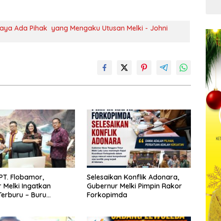
Kua
aya Ada Pihak yang Mengaku Utusan Melki - Johni
PT. Flobamor,
Selesaikan Konflik Adonara,
 Melki Ingatkan
Gubernur Melki Pimpin Rakor
erburu – Buru
Forkopimda
 Kalau Fondasinya
uat