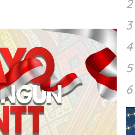
2
u
3
4
5
6