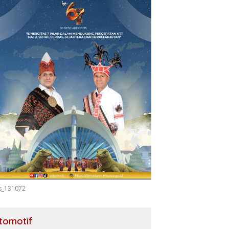
s_131072
tomotif