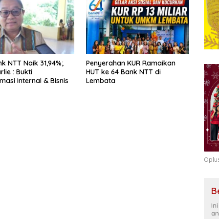
k NTT Naik 31,94%;
Penyerahan KUR Ramaikan
lie : Bukti
HUT ke 64 Bank NTT di
asi Internal & Bisnis
Lembata
Oplu
B
In
an