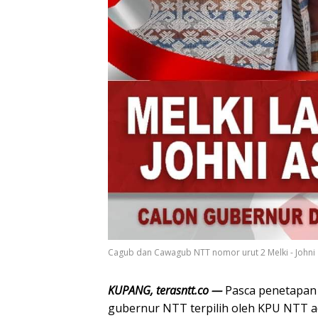
Cagub dan Cawagub NTT nomor urut 2 Melki - Johni
KUPANG, terasntt.co —
Pasca penetapan 
gubernur NTT terpilih oleh KPU NTT 