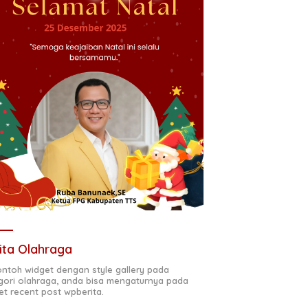
ita Olahraga
contoh widget dengan style gallery pada
gori olahraga, anda bisa mengaturnya pada
et recent post wpberita.