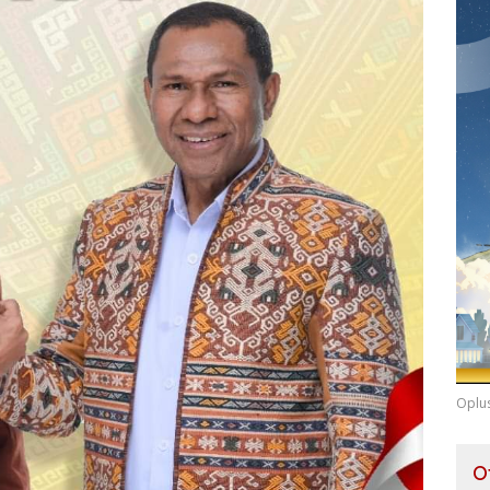
Oplu
O