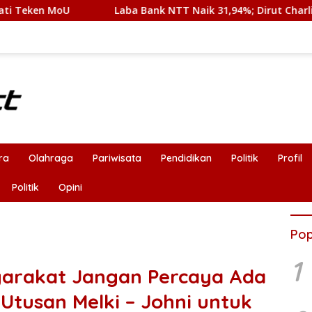
aba Bank NTT Naik 31,94%; Dirut Charlie : Bukti Transformasi In
ra
Olahraga
Pariwisata
Pendidikan
Politik
Profil
Politik
Opini
Pop
1
yarakat Jangan Percaya Ada
tusan Melki – Johni untuk