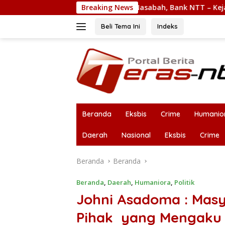
Langsung
n Keamanan Nasabah, Bank NTT – Kejati Teken MoU
Breaking News
L
ke
konten
Beli Tema Ini
Indeks
Beranda
Eksbis
Crime
Humanio
Daerah
Nasional
Eksbis
Crime
Beranda
Beranda
Beranda
,
Daerah
,
Humaniora
,
Politik
Johni Asadoma : Mas
Pihak yang Mengaku U