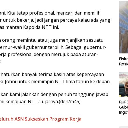
ni. Kita tetap profesional, mencari dan memilih
 untuk bekerja. Jadi jangan percaya kalau ada yang
egas mantan Kapolda NTT ini.
 orang meminta, atau juga menjanjikan sesuatu
ernur-wakil gubernur terpilih. Sebagai gubernur-
kerja profesional dengan merujuk pada aturan-
Fisk
a.
Rasi
haturkan banyak terima kasih atas kepercayaan
ki-Johni untuk memimpin NTT lima tahun ke depan.
 akan kami jalankan dengan penuh tanggung jawab
i kemajuan NTT,” ujarnya.(den/m45)
RUPS
Gube
Inga
Terb
eluruh ASN Sukseskan Program Kerja
Eksp
Fond