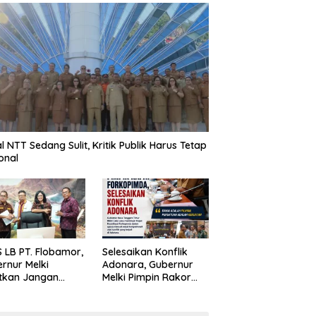
al NTT Sedang Sulit, Kritik Publik Harus Tetap
onal
 LB PT. Flobamor,
Selesaikan Konflik
rnur Melki
Adonara, Gubernur
tkan Jangan
Melki Pimpin Rakor
uru – Buru
Forkopimda
ansi Kalau
asinya Belum