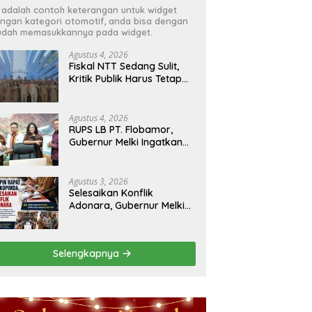
i adalah contoh keterangan untuk widget
ngan kategori otomotif, anda bisa dengan
dah memasukkannya pada widget.
Agustus 4, 2026
Fiskal NTT Sedang Sulit,
Kritik Publik Harus Tetap
Rasional
Agustus 4, 2026
RUPS LB PT. Flobamor,
Gubernur Melki Ingatkan
Jangan Terburu – Buru
Ekspansi Kalau
Fondasinya Belum Kuat
Agustus 3, 2026
Selesaikan Konflik
Adonara, Gubernur Melki
Pimpin Rakor Forkopimda
Selengkapnya