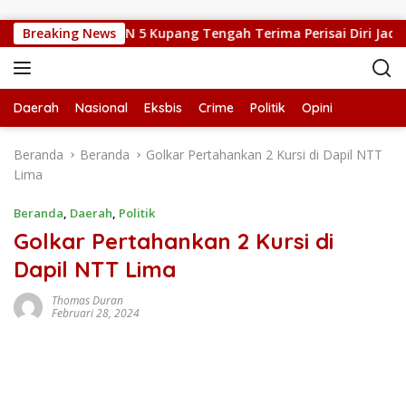
Langsung ke konten
 Silat, Kepsek SMPN 5 Kupang Tengah Terima Perisai Diri Jadi Ke
Breaking News
Daerah
Nasional
Eksbis
Crime
Politik
Opini
Beranda
Beranda
Golkar Pertahankan 2 Kursi di Dapil NTT
Lima
Beranda
,
Daerah
,
Politik
Golkar Pertahankan 2 Kursi di
Dapil NTT Lima
Thomas Duran
Februari 28, 2024