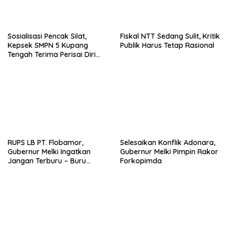
Sosialisasi Pencak Silat,
Fiskal NTT Sedang Sulit, Kritik
Kepsek SMPN 5 Kupang
Publik Harus Tetap Rasional
Tengah Terima Perisai Diri
Jadi Kegiatan
Ekstrakurikuler
RUPS LB PT. Flobamor,
Selesaikan Konflik Adonara,
Gubernur Melki Ingatkan
Gubernur Melki Pimpin Rakor
Jangan Terburu – Buru
Forkopimda
Ekspansi Kalau Fondasinya
Belum Kuat