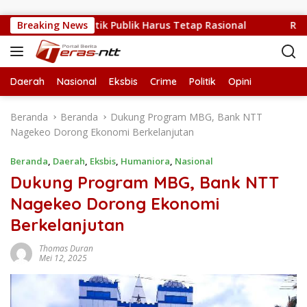
Langsung ke konten
edang Sulit, Kritik Publik Harus Tetap Rasional
Breaking News
RUPS LB
Daerah
Nasional
Eksbis
Crime
Politik
Opini
Beranda
Beranda
Dukung Program MBG, Bank NTT
Nagekeo Dorong Ekonomi Berkelanjutan
Beranda
,
Daerah
,
Eksbis
,
Humaniora
,
Nasional
Dukung Program MBG, Bank NTT
Nagekeo Dorong Ekonomi
Berkelanjutan
Thomas Duran
Mei 12, 2025