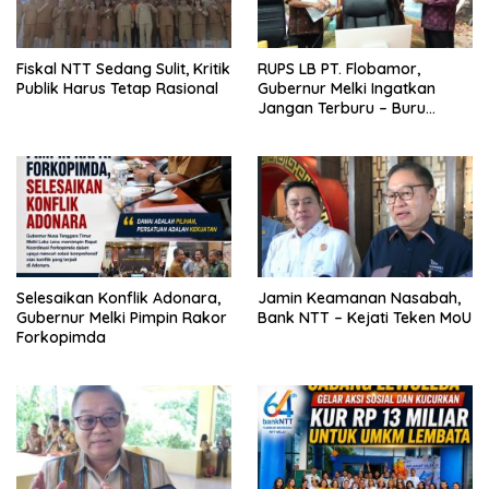
Fiskal NTT Sedang Sulit, Kritik
RUPS LB PT. Flobamor,
Publik Harus Tetap Rasional
Gubernur Melki Ingatkan
Jangan Terburu – Buru
Ekspansi Kalau Fondasinya
Belum Kuat
Selesaikan Konflik Adonara,
Jamin Keamanan Nasabah,
Gubernur Melki Pimpin Rakor
Bank NTT – Kejati Teken MoU
Forkopimda