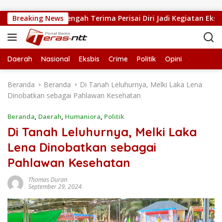
Langsung ke konten
MPN 5 Kupang Tengah Terima Perisai Diri Jadi Kegiatan Ekstrakur
Breaking News
Daerah
Nasional
Eksbis
Crime
Politik
Opini
Beranda
Beranda
Di Tanah Leluhurnya, Melki Laka Lena
Dinobatkan sebagai Pahlawan Kesehatan
Beranda
,
Daerah
,
Humaniora
,
Politik
Di Tanah Leluhurnya, Melki Laka
Lena Dinobatkan sebagai
Pahlawan Kesehatan
Thomas Duran
September 29, 2024