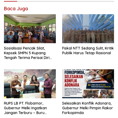
Baca Juga
Sosialisasi Pencak Silat,
Fiskal NTT Sedang Sulit, Kritik
Kepsek SMPN 5 Kupang
Publik Harus Tetap Rasional
Tengah Terima Perisai Diri
Jadi Kegiatan
Ekstrakurikuler
RUPS LB PT. Flobamor,
Selesaikan Konflik Adonara,
Gubernur Melki Ingatkan
Gubernur Melki Pimpin Rakor
Jangan Terburu – Buru
Forkopimda
Ekspansi Kalau Fondasinya