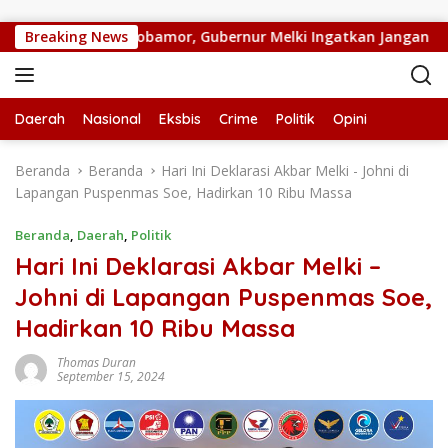
Langsung ke konten
RUPS LB PT. Flobamor, Gubernur Melki Ingatkan Jangan Terbu
Breaking News
Daerah
Nasional
Eksbis
Crime
Politik
Opini
Beranda
Beranda
Hari Ini Deklarasi Akbar Melki - Johni di
Lapangan Puspenmas Soe, Hadirkan 10 Ribu Massa
Beranda
,
Daerah
,
Politik
Hari Ini Deklarasi Akbar Melki –
Johni di Lapangan Puspenmas Soe,
Hadirkan 10 Ribu Massa
Thomas Duran
September 15, 2024