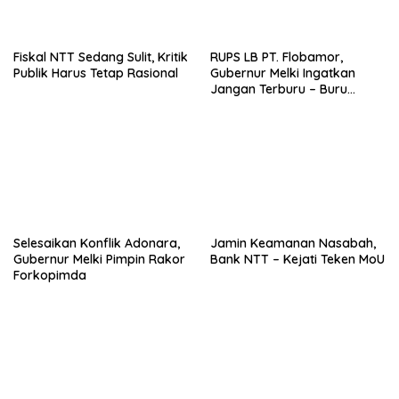
Fiskal NTT Sedang Sulit, Kritik
RUPS LB PT. Flobamor,
Publik Harus Tetap Rasional
Gubernur Melki Ingatkan
Jangan Terburu – Buru
Ekspansi Kalau Fondasinya
Belum Kuat
Selesaikan Konflik Adonara,
Jamin Keamanan Nasabah,
Gubernur Melki Pimpin Rakor
Bank NTT – Kejati Teken MoU
Forkopimda