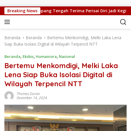
Langsung ke konten
Kepsek SMPN 5 Kupang Tengah Terima Perisai Diri Jadi Kegiatan E
Breaking News
Beranda
Beranda
Bertemu Menkomdigi, Melki Laka Lena
Siap Buka Isolasi Digital di Wilayah Terpencil NTT
Beranda
,
Eksbis
,
Humaniora
,
Nasional
Bertemu Menkomdigi, Melki Laka
Lena Siap Buka Isolasi Digital di
Wilayah Terpencil NTT
Thomas Duran
Desember 14, 2024