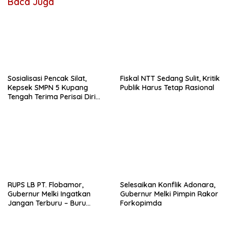
Baca Juga
Sosialisasi Pencak Silat,
Fiskal NTT Sedang Sulit, Kritik
Kepsek SMPN 5 Kupang
Publik Harus Tetap Rasional
Tengah Terima Perisai Diri
Jadi Kegiatan
Ekstrakurikuler
RUPS LB PT. Flobamor,
Selesaikan Konflik Adonara,
Gubernur Melki Ingatkan
Gubernur Melki Pimpin Rakor
Jangan Terburu – Buru
Forkopimda
Ekspansi Kalau Fondasinya
Belum Kuat