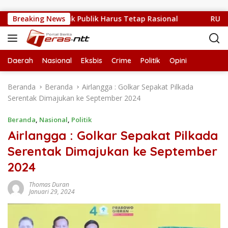
Langsung ke konten
ng Sulit, Kritik Publik Harus Tetap Rasional
Breaking News
RUPS LB PT
Daerah
Nasional
Eksbis
Crime
Politik
Opini
Beranda
Beranda
Airlangga : Golkar Sepakat Pilkada
Serentak Dimajukan ke September 2024
Beranda
,
Nasional
,
Politik
Airlangga : Golkar Sepakat Pilkada
Serentak Dimajukan ke September
2024
Thomas Duran
Januari 29, 2024