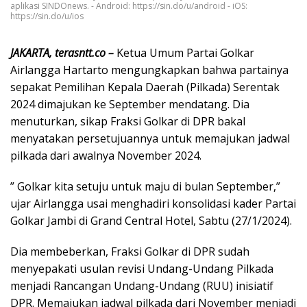
aplikasi SINDOnews. - Android: https://sin.do/u/android - iOS:
https://sin.do/u/ios
JAKARTA, terasntt.co –
Ketua Umum Partai Golkar
Airlangga Hartarto mengungkapkan bahwa partainya
sepakat Pemilihan Kepala Daerah (Pilkada) Serentak
2024 dimajukan ke September mendatang. Dia
menuturkan, sikap Fraksi Golkar di DPR bakal
menyatakan persetujuannya untuk memajukan jadwal
pilkada dari awalnya November 2024.
” Golkar kita setuju untuk maju di bulan September,”
ujar Airlangga usai menghadiri konsolidasi kader Partai
Golkar Jambi di Grand Central Hotel, Sabtu (27/1/2024).
Dia membeberkan, Fraksi Golkar di DPR sudah
menyepakati usulan revisi Undang-Undang Pilkada
menjadi Rancangan Undang-Undang (RUU) inisiatif
DPR. Memajukan jadwal pilkada dari November menjadi