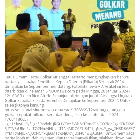
Ketua Umum Partai Golkar Airlangga Hartarto mengungkapkan bahwa
partainya sepakat Pemilihan Kepala Daerah (Pilkada) Serentak 2024
dimajukan ke September mendatang. Foto/Istimewa A A Artikel ini telah
diterbitkan di halaman SINDOnews.com pada Minggu, 28 Januari 2024 -
12:10 WIB oleh Rico Afrido Simanjuntak dengan judul "Airlangga Ungkap
Golkar Sepakat Pilkada Serentak Dimajukan ke September 2024". Untuk
selengkapnya kunjungi:
https://nasional.sindonews.com/read/1308899/12/airlangga-ungkap-
golkar-sepakat-pilkada-serentak-dimajukan-ke-september-2024-
1706418065?
_gl=1*hw013y*_ga*RzVlVk1JRGt1YTVYZWh6cTRmdDNCQ2lqcFgzclFKZ0VP
SjZTVExURm5zLTQ2NmNHUzJLT1N4MDZ6ZU84T1JqNA..*_ga_2HRD8GFP7
Y*MTcwNjUxNjUxNC4xLjEuMTcwNjUxNjUxNC4wLjAuMA.. Untuk membaca
berita lebih mudah, nyaman, dan tanpa banyak iklan, silahkan download