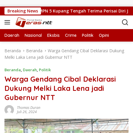
Langsung ke konten
Silat, Kepsek SMPN 5 Kupang Tengah Terima Perisai Diri Jadi Keg
Breaking News
Daerah
Nasional
Eksbis
Crime
Politik
Opini
Beranda
Beranda
Warga Gendang Cibal Deklarasi Dukung
Melki Laka Lena jadi Gubernur NTT
Beranda
,
Daerah
,
Politik
Warga Gendang Cibal Deklarasi
Dukung Melki Laka Lena jadi
Gubernur NTT
Thomas Duran
Juli 26, 2024