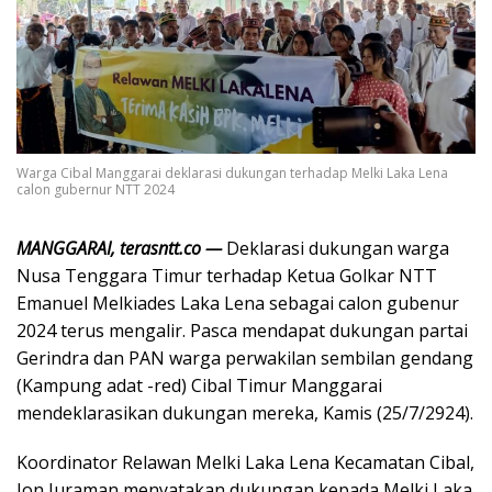
Warga Cibal Manggarai deklarasi dukungan terhadap Melki Laka Lena
calon gubernur NTT 2024
MANGGARAI, terasntt.co —
Deklarasi dukungan warga
Nusa Tenggara Timur terhadap Ketua Golkar NTT
Emanuel Melkiades Laka Lena sebagai calon gubenur
2024 terus mengalir. Pasca mendapat dukungan partai
Gerindra dan PAN warga perwakilan sembilan gendang
(Kampung adat -red) Cibal Timur Manggarai
mendeklarasikan dukungan mereka, Kamis (25/7/2924).
Koordinator Relawan Melki Laka Lena Kecamatan Cibal,
Jon Juraman,menyatakan dukungan kepada Melki Laka