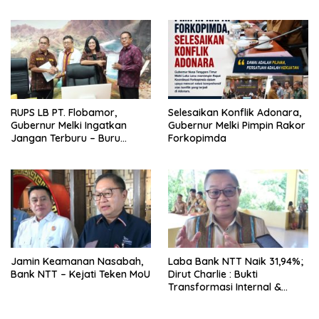
Jadi Kegiatan
Ekstrakurikuler
RUPS LB PT. Flobamor,
Selesaikan Konflik Adonara,
Gubernur Melki Ingatkan
Gubernur Melki Pimpin Rakor
Jangan Terburu – Buru
Forkopimda
Ekspansi Kalau Fondasinya
Belum Kuat
Jamin Keamanan Nasabah,
Laba Bank NTT Naik 31,94%;
Bank NTT – Kejati Teken MoU
Dirut Charlie : Bukti
Transformasi Internal &
Bisnis