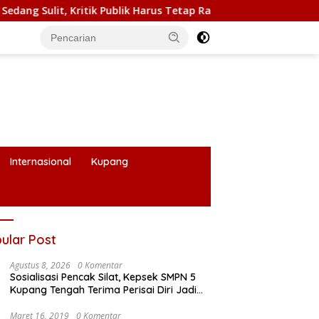
 Harus Tetap Rasional
RUPS LB PT. Flobamor, Gubernur M
Internasional
Kupang
ular Post
Agustus 8, 2026
0 Komentar
Sosialisasi Pencak Silat, Kepsek SMPN 5
Kupang Tengah Terima Perisai Diri Jadi
Kegiatan Ekstrakurikuler
Maret 16, 2019
0 Komentar