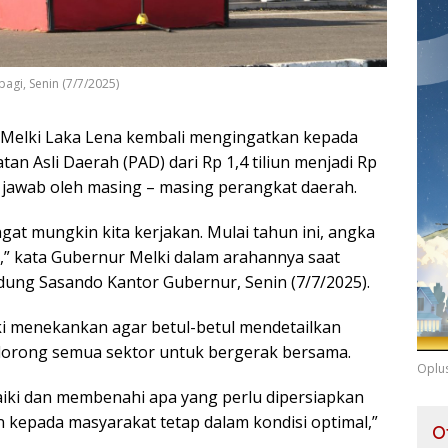
agi, Senin (7/7/2025)
Melki Laka Lena kembali mengingatkan kepada
n Asli Daerah (PAD) dari Rp 1,4 tiliun menjadi Rp
ng jawab oleh masing – masing perangkat daerah.
angat mungkin kita kerjakan. Mulai tahun ini, angka
n,” kata Gubernur Melki dalam arahannya saat
ung Sasando Kantor Gubernur, Senin (7/7/2025).
i menekankan agar betul-betul mendetailkan
dorong semua sektor untuk bergerak bersama.
Oplu
iki dan membenahi apa yang perlu dipersiapkan
n kepada masyarakat tetap dalam kondisi optimal,”
O