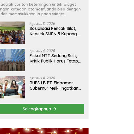
i adalah contoh keterangan untuk widget
ngan kategori otomotif, anda bisa dengan
dah memasukkannya pada widget.
Agustus 8, 2026
Sosialisasi Pencak Silat,
Kepsek SMPN 5 Kupang
Tengah Terima Perisai Diri
Jadi Kegiatan
Ekstrakurikuler
Agustus 4, 2026
Fiskal NTT Sedang Sulit,
Kritik Publik Harus Tetap
Rasional
Agustus 4, 2026
RUPS LB PT. Flobamor,
Gubernur Melki Ingatkan
Jangan Terburu – Buru
Ekspansi Kalau
Fondasinya Belum Kuat
Selengkapnya