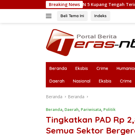
Langsung
t, Kepsek SMPN 5 Kupang Tengah Terima Perisai Diri Jadi Kegiata
Breaking News
ke
konten
Beli Tema Ini
Indeks
Beranda
Eksbis
Crime
Humanio
Daerah
Nasional
Eksbis
Crime
Beranda
Beranda
Beranda
,
Daerah
,
Pariwisata
,
Politik
Tingkatkan PAD Rp 2,
Semua Sektor Berger