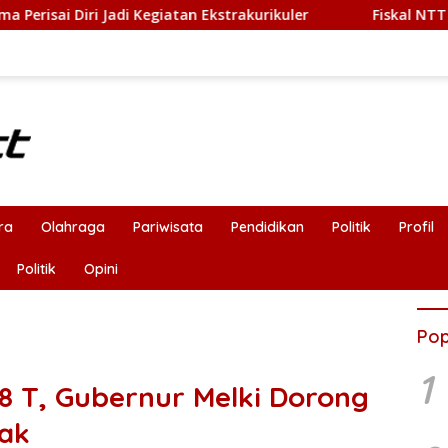
n Ekstrakurikuler
Fiskal NTT Sedang Sulit, Kritik Publik
ra
Olahraga
Pariwisata
Pendidikan
Politik
Profil
Politik
Opini
Pop
1
8 T, Gubernur Melki Dorong
ak