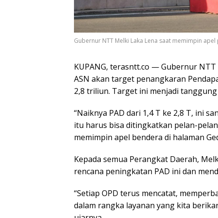
Gubernur NTT Melki Laka Lena saat memimpin apel p
KUPANG, terasntt.co — Gubernur NTT 
ASN akan target penangkaran Pendapata
2,8 triliun. Target ini menjadi tanggu
“Naiknya PAD dari 1,4 T ke 2,8 T, ini s
itu harus bisa ditingkatkan pelan-pela
memimpin apel bendera di halaman Ged
Kepada semua Perangkat Daerah, Melk
rencana peningkatan PAD ini dan men
“Setiap OPD terus mencatat, memperba
dalam rangka layanan yang kita berika
ujarnya.