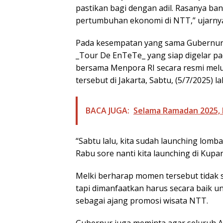
pastikan bagi dengan adil. Rasanya ban
pertumbuhan ekonomi di NTT,” ujarny
Pada kesempatan yang sama Gubernur 
_Tour De EnTeTe_ yang siap digelar 
bersama Menpora RI secara resmi melu
tersebut di Jakarta, Sabtu, (5/7/2025) lal
BACA JUGA:
Selama Ramadan 2025, L
“Sabtu lalu, kita sudah launching lomb
Rabu sore nanti kita launching di Kupa
Melki berharap momen tersebut tidak s
tapi dimanfaatkan harus secara baik 
sebagai ajang promosi wisata NTT.
Gubernur juga meminta agar seluruh 