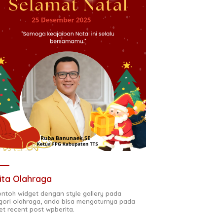
ita Olahraga
contoh widget dengan style gallery pada
gori olahraga, anda bisa mengaturnya pada
et recent post wpberita.