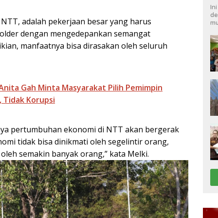
In
de
NTT, adalah pekerjaan besar yang harus
mu
eholder dengan mengedepankan semangat
ikian, manfaatnya bisa dirasakan oleh seluruh
Anita Gah Minta Masyarakat Pilih Pemimpin
 Tidak Korupsi
nya pertumbuhan ekonomi di NTT akan bergerak
mi tidak bisa dinikmati oleh segelintir orang,
n oleh semakin banyak orang,” kata Melki.