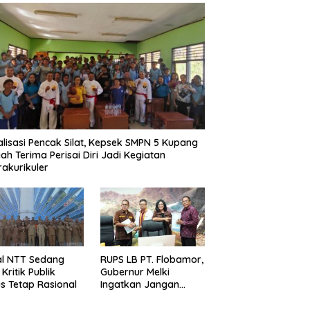
alisasi Pencak Silat, Kepsek SMPN 5 Kupang
ah Terima Perisai Diri Jadi Kegiatan
rakurikuler
al NTT Sedang
RUPS LB PT. Flobamor,
, Kritik Publik
Gubernur Melki
s Tetap Rasional
Ingatkan Jangan
Terburu – Buru
Ekspansi Kalau