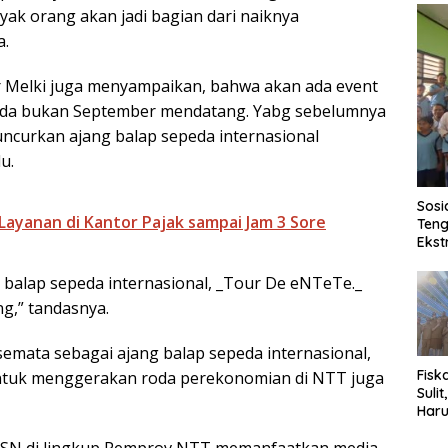
yak orang akan jadi bagian dari naiknya
a.
Melki juga menyampaikan, bahwa akan ada event
pada bukan September mendatang. Yabg sebelumnya
ncurkan ajang balap sepeda internasional
u.
Sosi
ayanan di Kantor Pajak sampai Jam 3 Sore
Teng
Ekst
a balap sepeda internasional, _Tour De eNTeTe._
ng,” tandasnya.
emata sebagai ajang balap sepeda internasional,
Fisk
untuk menggerakan roda perekonomian di NTT juga
Sulit
Haru
ASN di lingkup Pemprov NTT memanfaatkan media