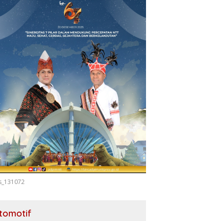
s_131072
tomotif