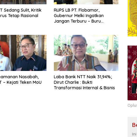
T Sedang Sulit, Kritik
RUPS LB PT. Flobamor,
arus Tetap Rasional
Gubernur Melki Ingatkan
Jangan Terburu – Buru
Ekspansi Kalau Fondasinya
Belum Kuat
eamanan Nasabah,
Laba Bank NTT Naik 31,94%;
 – Kejati Teken MoU
Dirut Charlie : Bukti
Transformasi Internal & Bisnis
Oplu
B
In