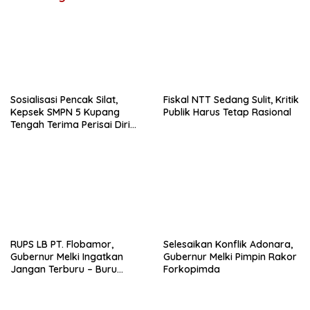
Sosialisasi Pencak Silat,
Fiskal NTT Sedang Sulit, Kritik
Kepsek SMPN 5 Kupang
Publik Harus Tetap Rasional
Tengah Terima Perisai Diri
Jadi Kegiatan
Ekstrakurikuler
RUPS LB PT. Flobamor,
Selesaikan Konflik Adonara,
Gubernur Melki Ingatkan
Gubernur Melki Pimpin Rakor
Jangan Terburu – Buru
Forkopimda
Ekspansi Kalau Fondasinya
Belum Kuat