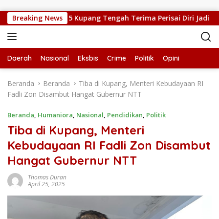
Langsung ke konten
at, Kepsek SMPN 5 Kupang Tengah Terima Perisai Diri Jadi Kegiat
Breaking News
Daerah
Nasional
Eksbis
Crime
Politik
Opini
Beranda
Beranda
Tiba di Kupang, Menteri Kebudayaan RI
Fadli Zon Disambut Hangat Gubernur NTT
Beranda
,
Humaniora
,
Nasional
,
Pendidikan
,
Politik
Tiba di Kupang, Menteri
Kebudayaan RI Fadli Zon Disambut
Hangat Gubernur NTT
Thomas Duran
April 25, 2025