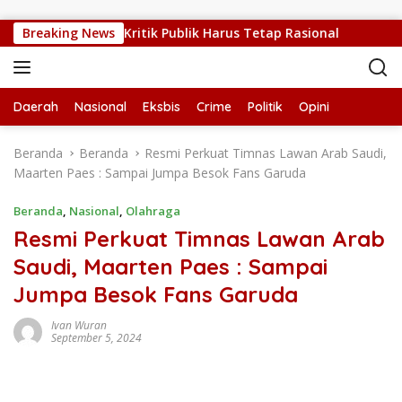
Langsung ke konten
TT Sedang Sulit, Kritik Publik Harus Tetap Rasional
Breaking News
RUP
Daerah
Nasional
Eksbis
Crime
Politik
Opini
Beranda
Beranda
Resmi Perkuat Timnas Lawan Arab Saudi,
Maarten Paes : Sampai Jumpa Besok Fans Garuda
Beranda
,
Nasional
,
Olahraga
Resmi Perkuat Timnas Lawan Arab
Saudi, Maarten Paes : Sampai
Jumpa Besok Fans Garuda
Ivan Wuran
September 5, 2024