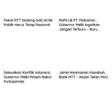
Fiskal NTT Sedang Sulit, Kritik
RUPS LB PT. Flobamor,
Publik Harus Tetap Rasional
Gubernur Melki Ingatkan
Jangan Terburu – Buru
Ekspansi Kalau Fondasinya
Belum Kuat
Selesaikan Konflik Adonara,
Jamin Keamanan Nasabah,
Gubernur Melki Pimpin Rakor
Bank NTT – Kejati Teken MoU
Forkopimda