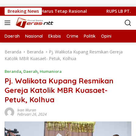
Langsung ke konten
 Kritik Publik Harus Tetap Rasional
Breaking News
RUPS LB PT. Flobamo
Daerah
Nasional
Eksbis
Crime
Politik
Opini
Beranda
Beranda
Pj. Walikota Kupang Resmikan Gereja
Katolik MBR Kuasaet- Petuk, Kolhua
Beranda
,
Daerah
,
Humaniora
Pj. Walikota Kupang Resmikan
Gereja Katolik MBR Kuasaet-
Petuk, Kolhua
Ivan Wuran
Februari 26, 2024