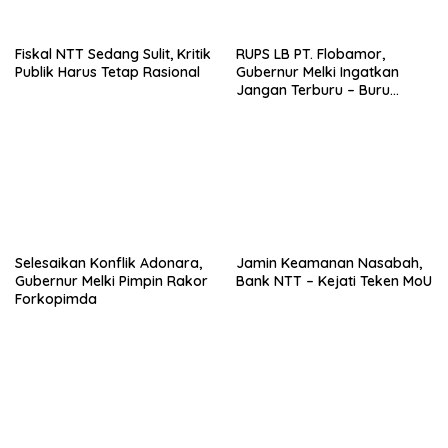
Fiskal NTT Sedang Sulit, Kritik
RUPS LB PT. Flobamor,
Publik Harus Tetap Rasional
Gubernur Melki Ingatkan
Jangan Terburu – Buru
Ekspansi Kalau Fondasinya
Belum Kuat
Selesaikan Konflik Adonara,
Jamin Keamanan Nasabah,
Gubernur Melki Pimpin Rakor
Bank NTT – Kejati Teken MoU
Forkopimda