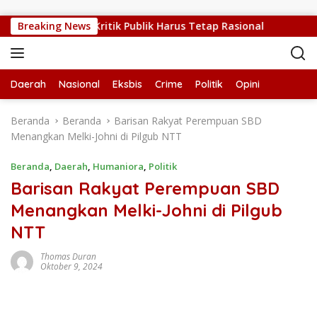
Langsung ke konten
 Sedang Sulit, Kritik Publik Harus Tetap Rasional
Breaking News
RUPS 
Daerah
Nasional
Eksbis
Crime
Politik
Opini
Beranda
Beranda
Barisan Rakyat Perempuan SBD
Menangkan Melki-Johni di Pilgub NTT
Beranda
,
Daerah
,
Humaniora
,
Politik
Barisan Rakyat Perempuan SBD
Menangkan Melki-Johni di Pilgub
NTT
Thomas Duran
Oktober 9, 2024