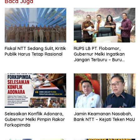
Baca Juga
Fiskal NTT Sedang Sulit, Kritik
RUPS LB PT. Flobamor,
Publik Harus Tetap Rasional
Gubernur Melki Ingatkan
Jangan Terburu – Buru
Ekspansi Kalau Fondasinya
Belum Kuat
Selesaikan Konflik Adonara,
Jamin Keamanan Nasabah,
Gubernur Melki Pimpin Rakor
Bank NTT – Kejati Teken MoU
Forkopimda