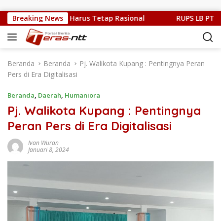
Langsung ke konten
it, Kritik Publik Harus Tetap Rasional
Breaking News
RUPS LB PT. Flob
Beranda
Beranda
Pj. Walikota Kupang : Pentingnya Peran
Pers di Era Digitalisasi
Beranda
,
Daerah
,
Humaniora
Pj. Walikota Kupang : Pentingnya
Peran Pers di Era Digitalisasi
Ivan Wuran
Januari 8, 2024