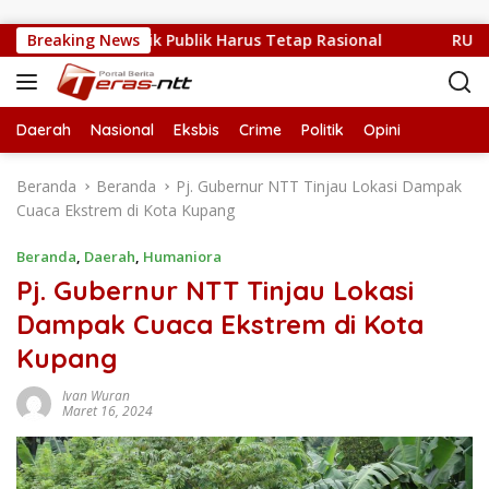
Langsung ke konten
ang Sulit, Kritik Publik Harus Tetap Rasional
Breaking News
RUPS LB P
Daerah
Nasional
Eksbis
Crime
Politik
Opini
Beranda
Beranda
Pj. Gubernur NTT Tinjau Lokasi Dampak
Cuaca Ekstrem di Kota Kupang
Beranda
,
Daerah
,
Humaniora
Pj. Gubernur NTT Tinjau Lokasi
Dampak Cuaca Ekstrem di Kota
Kupang
Ivan Wuran
Maret 16, 2024