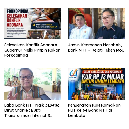
Ekspansi Kalau Fondasinya
Belum Kuat
Selesaikan Konflik Adonara,
Jamin Keamanan Nasabah,
Gubernur Melki Pimpin Rakor
Bank NTT – Kejati Teken MoU
Forkopimda
Laba Bank NTT Naik 31,94%;
Penyerahan KUR Ramaikan
Dirut Charlie : Bukti
HUT ke 64 Bank NTT di
Transformasi Internal &
Lembata
Bisnis