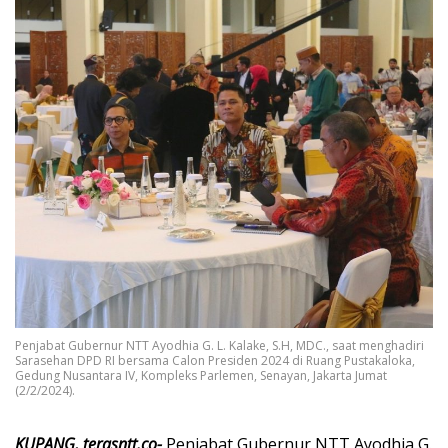
Penjabat Gubernur NTT Ayodhia G. L. Kalake, S.H, MDC., saat menghadiri
Sarasehan DPD RI bersama Calon Presiden 2024 di Ruang Pustakaloka,
Gedung Nusantara IV, Kompleks Parlemen, Senayan, Jakarta Jumat
(2/2/2024).
KUPANG, terasntt.co-
Penjabat Gubernur NTT Ayodhia G.