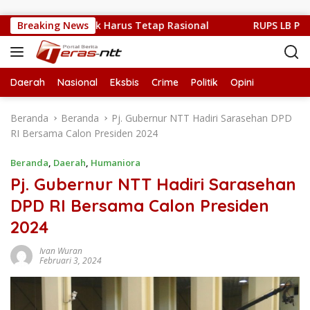
Langsung ke konten
it, Kritik Publik Harus Tetap Rasional
Breaking News
RUPS LB PT. Flo
Daerah
Nasional
Eksbis
Crime
Politik
Opini
Beranda
Beranda
Pj. Gubernur NTT Hadiri Sarasehan DPD
RI Bersama Calon Presiden 2024
Beranda
,
Daerah
,
Humaniora
Pj. Gubernur NTT Hadiri Sarasehan
DPD RI Bersama Calon Presiden
2024
Ivan Wuran
Februari 3, 2024