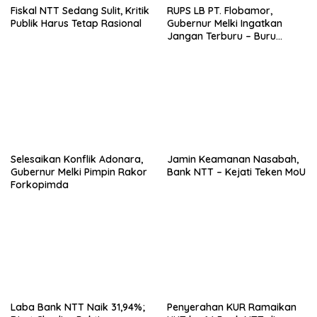
Fiskal NTT Sedang Sulit, Kritik
RUPS LB PT. Flobamor,
Publik Harus Tetap Rasional
Gubernur Melki Ingatkan
Jangan Terburu – Buru
Ekspansi Kalau Fondasinya
Belum Kuat
Selesaikan Konflik Adonara,
Jamin Keamanan Nasabah,
Gubernur Melki Pimpin Rakor
Bank NTT – Kejati Teken MoU
Forkopimda
Laba Bank NTT Naik 31,94%;
Penyerahan KUR Ramaikan