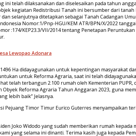
 ini telah dilaksanakan dan diselesaikan pada tahun angg
objek kegiatan Redistribusi Tanah ini bersumber dari tana
tar dan selanjutnya ditetapkan sebagai Tanah Cadangan U
 Indonesia Nomor:1/Pnp-HGU/KEM ATR/BPN/X/2022 tanggal
Nomor :174/KEP23.3/VII/2014 tentang Penetapan Peruntuk
r.
Desa Lewopao Adonara
9,1496 Ha didayagunakan untuk kepentingan masyarakat dan
runtukan untuk Reforma Agraria, saat ini telah didayagun
ihat telah terbangun 2.100 rumah oleh Kementerian PUPR, di
ah Obyek Reforma Agraria Tahun Anggaran 2023, guna memb
g lebih baik” Jelasnya.
i Pejuang Timor Timur Eurico Guterres menyampaikan teri
siden Joko Widodo yang sudah memberikan rumah kepada m
ami yang selama ini dinanti. Terima kasih juga kepada P