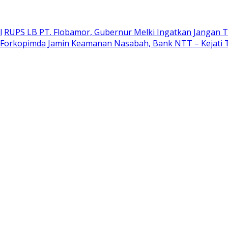
l
RUPS LB PT. Flobamor, Gubernur Melki Ingatkan Jangan T
r Forkopimda
Jamin Keamanan Nasabah, Bank NTT – Kejati