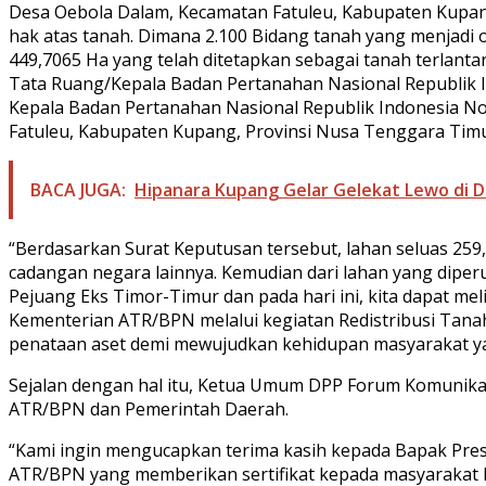
Desa Oebola Dalam, Kecamatan Fatuleu, Kabupaten Kupang
hak atas tanah. Dimana 2.100 Bidang tanah yang menjadi 
449,7065 Ha yang telah ditetapkan sebagai tanah terlan
Tata Ruang/Kepala Badan Pertanahan Nasional Republik
Kepala Badan Pertanahan Nasional Republik Indonesia 
Fatuleu, Kabupaten Kupang, Provinsi Nusa Tenggara Timu
BACA JUGA:
Hipanara Kupang Gelar Gelekat Lewo di 
“Berdasarkan Surat Keputusan tersebut, lahan seluas 25
cadangan negara lainnya. Kemudian dari lahan yang dipe
Pejuang Eks Timor-Timur dan pada hari ini, kita dapat mel
Kementerian ATR/BPN melalui kegiatan Redistribusi Tan
penataan aset demi mewujudkan kehidupan masyarakat yan
Sejalan dengan hal itu, Ketua Umum DPP Forum Komunikas
ATR/BPN dan Pemerintah Daerah.
“Kami ingin mengucapkan terima kasih kepada Bapak Pre
ATR/BPN yang memberikan sertifikat kepada masyarakat k