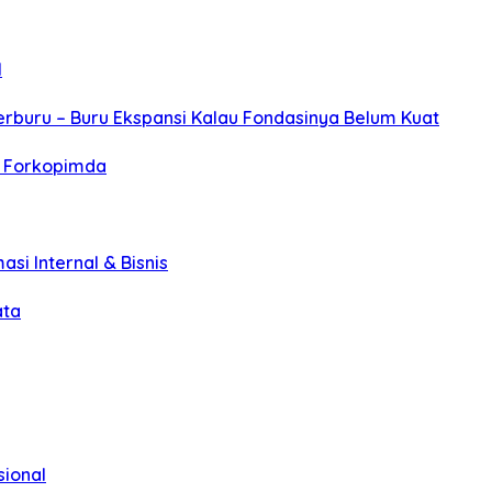
l
erburu – Buru Ekspansi Kalau Fondasinya Belum Kuat
r Forkopimda
asi Internal & Bisnis
ata
sional