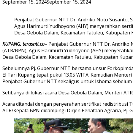
September 15, 2024
September 15, 2024
Penjabat Gubernur NTT Dr. Andriko Noto Susanto, S
Agus Harimurti Yudhoyono (AHY) menyerahkan serti
Desa Oebola Dalam, Kecamatan Fatuleu, Kabupaten K
KUPANG, terasntt.co
– Penjabat Gubernur NTT Dr. Andriko N
(ATR/BPN), Agus Harimurti Yudhoyono (AHY) menyerahkan
Desa Oebola Dalam, Kecamatan Fatuleu, Kabupaten Kupang,
Sebelumnya Pj. Gubernur NTT bersama unsur Forkopimda
El Tari Kupang tepat pukul 13.05 WITA. Kemudian Mente
Penjabat Gubernur NTT sekaligus untuk Ishoma sebelum 
Setibanya di lokasi acara Desa Oebola Dalam, Menteri AT
Acara ditandai dengan penyerahan sertifikat redistribus
ATR/Kepala BPN didampingi Dirjen Penataan Agraria, Pj.