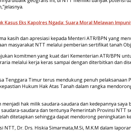
nya dibalik geografis ini, di NTT memilki banyak potensi 
,”jelasnya.
uk Kasus Eks Kapolres Ngada: Suara Moral Melawan Impuni
rima kasih dan apresiasi kepada Menteri ATR/BPN yang me
an masyarakat NTT melalui pemberian sertifikat tanah Obj
unjukan komitmen yang kuat dari Kementerian ATR/BPN un
aria melalui kerja keras sampai dengan diterbitkan dan dis
usa Tenggara Timur terus mendukung penuh pelaksanaan P
 kepastian Hukum Hak Atas Tanah dalam rangka mendorong 
ah menjadi hak milik saudara-saudara dan kedepannya saya b
saudara-saudara dan tentunya Pemerintah Provinsi NTT se
telah ditetapkan sehingga dapat mendorong peningkatan k
i NTT, Dr. Drs. Hiskia Simarmata,M.Si, M.K.M dalam lapor