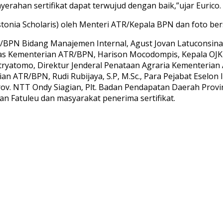
rahan sertifikat dapat terwujud dengan baik,”ujar Eurico.
tonia Scholaris) oleh Menteri ATR/Kepala BPN dan foto ber
R/BPN Bidang Manajemen Internal, Agust Jovan Latuconsin
as Kementerian ATR/BPN, Harison Mocodompis, Kepala OJK 
ryatomo, Direktur Jenderal Penataan Agraria Kementerian
an ATR/BPN, Rudi Rubijaya, S.P, M.Sc., Para Pejabat Eselon
ov. NTT Ondy Siagian, Plt. Badan Pendapatan Daerah Prov
n Fatuleu dan masyarakat penerima sertifikat.