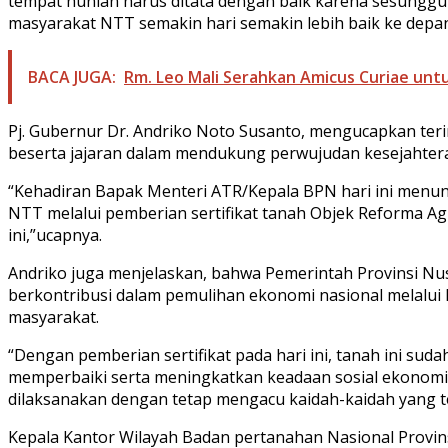
tempat hunian harus ditata dengan baik karena sesungguh
masyarakat NTT semakin hari semakin lebih baik ke depan
BACA JUGA:
Rm. Leo Mali Serahkan Amicus Curiae unt
Pj. Gubernur Dr. Andriko Noto Susanto, mengucapkan te
beserta jajaran dalam mendukung perwujudan kesejahtera
“Kehadiran Bapak Menteri ATR/Kepala BPN hari ini men
NTT melalui pemberian sertifikat tanah Objek Reforma Agr
ini,”ucapnya.
Andriko juga menjelaskan, bahwa Pemerintah Provinsi N
berkontribusi dalam pemulihan ekonomi nasional melalui
masyarakat.
“Dengan pemberian sertifikat pada hari ini, tanah ini sud
memperbaiki serta meningkatkan keadaan sosial ekonomi 
dilaksanakan dengan tetap mengacu kaidah-kaidah yang 
Kepala Kantor Wilayah Badan pertanahan Nasional Provins