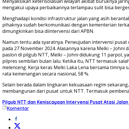
Menyaksikan keterisolasian wilayah akibat buruknya jar
mengakui upaya perbaikannya terlampau sulit bisa berger
Menghadapi kondisi infrastruktur jalan yang asih berant
pihaknya sudah berkomunikasi dengan kementerian terkait
dimungkinkan bisa diintervensi dari APBN.
Namun tentu ada syaratnya. Perwujudan intervensi pusat d
pada 27 November 2024. Alasannya karena Melki – Johni 
paslon di pilgub NTT, Melki – Johni didukung 11 parpol,
pilpres sembilan bulan lalu. Ketika itu, NTT termasuk sa
melenceng. Kerja keras Melki Laka Lena bersama timnya s
rata kemenangan secara nasional, 58 %.
Selain berada dalam lingkaran kekuasaan regim sekarang
membangunan dari pusat untuk NTT. Termasuk pembenahan
Pilgub NTT dan Keniscayaan Intervensi Pusat Atasi Jala
Komentar