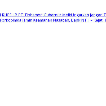
l
RUPS LB PT. Flobamor, Gubernur Melki Ingatkan Jangan T
r Forkopimda
Jamin Keamanan Nasabah, Bank NTT – Kejati