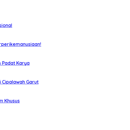
sional
rperikemanusiaan!
m Padat Karya
i Cipalawah Garut
im Khusus