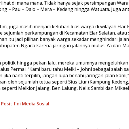
rlihat di mana mana. Tidak hanya sejak persimpangan Warat
ong – Pau – Dalo – Mera – Kedeng hingga Watuata. Juga an
Matim, juga masih menjadi keluhan luas warga di wilayah El
ke sejumlah perkampungan di Kecamatan Elar Selatan, atau
anan itu jadi pilihan banyak warga sekadar menghindari jala
abupaten Ngada karena jaringan jalannya mulus. Ya dari M
politik hingga pekan lalu, mereka umumnya mengeluhkan ko
s Permai. “Kami baru tahu Melki – Johni sebagai salah s
ka nanti terpilih, jangan lupa benahi jaringan jalan kami
an oleh sejumlah tetua seperti Sius Liur (Kampung Kedeng,
 seperti Melkior Jalang, Ben Lalung, Nelis Sambi dan Mikael
ositif di Media Sosial