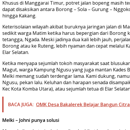
Khusus di Manggarai Timur, potret jalan bopeng masih te
dapat disaksikan antara Borong – Sola – Gurung – Nggok
hingga Kakang.
Keterisolaian wilayah akibat buruknya jaringan jalan di 
sedikit warga Matim ketika harus bepergian dari Borong 
tetangga, Ngada. Meski jadinya dua kali lebih jauh, perjal
Borong atau ke Ruteng, lebih nyaman dan cepat melalui K
Elar Selatan.
Ketika menyapa sejumlah tokoh masyarakat saat blusukan 
Magut, warga Kampung Ngusu yang juga mantan Kades Balu
Melki memang sudah terdengar lama. Kami dukung, namun ji
Ngusu, pekan lalu. Keluhan dan harapan senada disampaik
Kec Kota Komba Utara), atau sejumlah tetua di Elar Selatan
BACA JUGA:
OMK Desa Bakalerek Belajar Bangun Citra P
Melki – Johni punya solusi