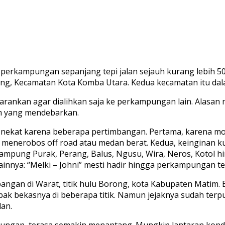
erkampungan sepanjang tepi jalan sejauh kurang lebih 50 
eng, Kecamatan Kota Komba Utara. Kedua kecamatan itu da
rankan agar dialihkan saja ke perkampungan lain. Alasan m
am yang mendebarkan.
p nekat karena beberapa pertimbangan. Pertama, karena m
menerobos off road atau medan berat. Kedua, keinginan ku
Kampung Purak, Perang, Balus, Ngusu, Wira, Neros, Kotol h
nnya: “Melki – Johni” mesti hadir hingga perkampungan ter
impangan di Warat, titik hulu Borong, kota Kabupaten Mati
ak bekasnya di beberapa titik. Namun jejaknya sudah terp
an.
gunungan, terasa semakin menantang. Mungkin lantaran kond