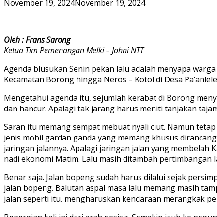
November 19, 2024
November 19, 2024
Oleh : Frans Sarong
Ketua Tim Pemenangan Melki – Johni NTT
Agenda blusukan Senin pekan lalu adalah menyapa warga p
Kecamatan Borong hingga Neros – Kotol di Desa Pa’anlel
Mengetahui agenda itu, sejumlah kerabat di Borong menya
dan hancur. Apalagi tak jarang harus meniti tanjakan taj
Saran itu memang sempat mebuat nyali ciut. Namun teta
jenis mobil gardan ganda yang memang khusus dirancang 
jaringan jalannya. Apalagi jaringan jalan yang membelah 
nadi ekonomi Matim. Lalu masih ditambah pertimbangan lai
Benar saja. Jalan bopeng sudah harus dilalui sejak pers
jalan bopeng. Balutan aspal masa lalu memang masih tamp
jalan seperti itu, mengharuskan kendaraan merangkak pel
Bepergian kali ini dari arah pesisir. Semakin jauh ke pe