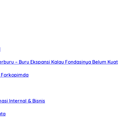
l
erburu – Buru Ekspansi Kalau Fondasinya Belum Kuat
r Forkopimda
asi Internal & Bisnis
ata