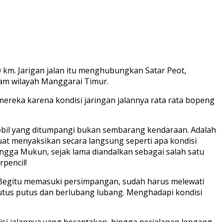
km. Jarigan jalan itu menghubungkan Satar Peot,
lam wilayah Manggarai Timur.
ereka karena kondisi jaringan jalannya rata rata bopeng
obil yang ditumpangi bukan sembarang kendaraan. Adalah
at menyaksikan secara langsung seperti apa kondisi
ingga Mukun, sejak lama diandalkan sebagai salah satu
pencil!
m. Begitu memasuki persimpangan, sudah harus melewati
utus putus dan berlubang lubang. Menghadapi kondisi
isi jalannya yang berantakan, hingga perjalanan lengang.