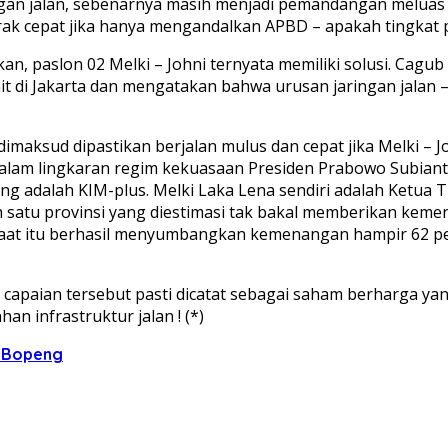
ingan jalan, sebenarnya masih menjadi pemandangan meluas
ak cepat jika hanya mengandalkan APBD – apakah tingkat p
akan, paslon 02 Melki – Johni ternyata memiliki solusi. C
 di Jakarta dan mengatakan bahwa urusan jaringan jalan – 
imaksud dipastikan berjalan mulus dan cepat jika Melki – 
dalam lingkaran regim kekuasaan Presiden Prabowo Subian
 yang adalah KIM-plus. Melki Laka Lena sendiri adalah Ket
lah satu provinsi yang diestimasi tak bakal memberikan kem
aat itu berhasil menyumbangkan kemenangan hampir 62 perse
, capaian tersebut pasti dicatat sebagai saham berharga 
 infrastruktur jalan ! (*)
n Bopeng