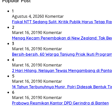
Popular Post
1
Agustus 4, 2026
0 Komentar
Fiskal NTT Sedang Sulit, Kritik Publik Harus Tetap Ra
2
Maret 16, 2019
0 Komentar
Menag Kecam Penembakan di New Zealand: Tak Be
3
Maret 16, 2019
0 Komentar
Bersih-bersih, 60 Warga Tanjung Priok Ikuti Progra
4
Maret 16, 2019
0 Komentar
2 Hari Hilang, Nelayan Tewas Mengambang di Panta
5
Maret 16, 2019
0 Komentar
14 Tahun Terbunuhnya Munir, Polri Didesak Bentuk T
6
Maret 16, 2019
0 Komentar
Prabowo Resmikan Kantor DPD Gerindra di Banten