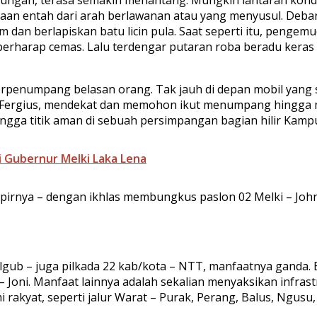
an entah dari arah berlawanan atau yang menyusul. Debara
dan berlapiskan batu licin pula. Saat seperti itu, pengemu
l berharap cemas. Lalu terdengar putaran roba beradu ker
erpenumpang belasan orang. Tak jauh di depan mobil yang sa
ergius, mendekat dan memohon ikut menumpang hingga mel
ngga titik aman di sebuah persimpangan bagian hilir Kamp
i Gubernur Melki Laka Lena
pirnya – dengan ikhlas membungkus paslon 02 Melki – Johni
lgub – juga pilkada 22 kab/kota – NTT, manfaatnya ganda. 
Joni. Manfaat lainnya adalah sekalian menyaksikan infrastr
akyat, seperti jalur Warat – Purak, Perang, Balus, Ngusu,