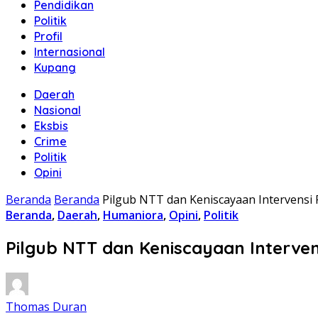
Pendidikan
Politik
Profil
Internasional
Kupang
Daerah
Nasional
Eksbis
Crime
Politik
Opini
Beranda
Beranda
Pilgub NTT dan Keniscayaan Intervensi 
Beranda
,
Daerah
,
Humaniora
,
Opini
,
Politik
Pilgub NTT dan Keniscayaan Interven
Thomas Duran