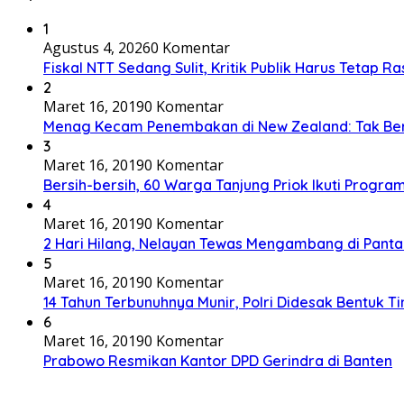
1
Agustus 4, 2026
0 Komentar
Fiskal NTT Sedang Sulit, Kritik Publik Harus Tetap Ra
2
Maret 16, 2019
0 Komentar
Menag Kecam Penembakan di New Zealand: Tak Be
3
Maret 16, 2019
0 Komentar
Bersih-bersih, 60 Warga Tanjung Priok Ikuti Progra
4
Maret 16, 2019
0 Komentar
2 Hari Hilang, Nelayan Tewas Mengambang di Panta
5
Maret 16, 2019
0 Komentar
14 Tahun Terbunuhnya Munir, Polri Didesak Bentuk T
6
Maret 16, 2019
0 Komentar
Prabowo Resmikan Kantor DPD Gerindra di Banten