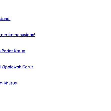
sional
rperikemanusiaan!
m Padat Karya
i Cipalawah Garut
im Khusus