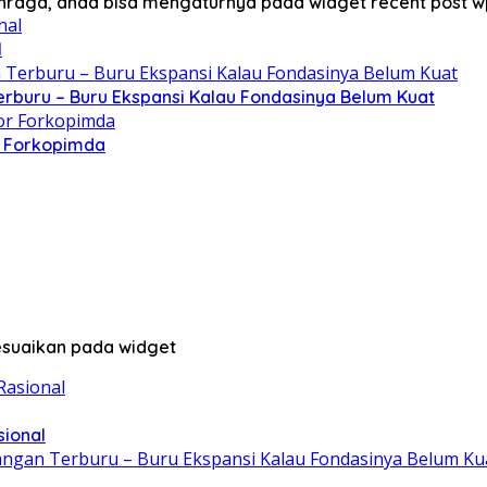
lahraga, anda bisa mengaturnya pada widget recent post w
l
erburu – Buru Ekspansi Kalau Fondasinya Belum Kuat
r Forkopimda
sesuaikan pada widget
sional