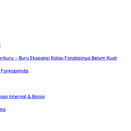
l
erburu – Buru Ekspansi Kalau Fondasinya Belum Kuat
r Forkopimda
asi Internal & Bisnis
ata