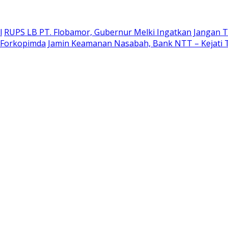
l
RUPS LB PT. Flobamor, Gubernur Melki Ingatkan Jangan T
r Forkopimda
Jamin Keamanan Nasabah, Bank NTT – Kejati