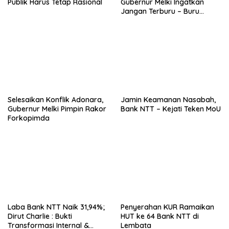
Publik Harus Tetap Rasional
Gubernur Melki Ingatkan
Jangan Terburu – Buru
Ekspansi Kalau Fondasinya
Belum Kuat
Selesaikan Konflik Adonara,
Jamin Keamanan Nasabah,
Gubernur Melki Pimpin Rakor
Bank NTT – Kejati Teken MoU
Forkopimda
Laba Bank NTT Naik 31,94%;
Penyerahan KUR Ramaikan
Dirut Charlie : Bukti
HUT ke 64 Bank NTT di
Transformasi Internal &
Lembata