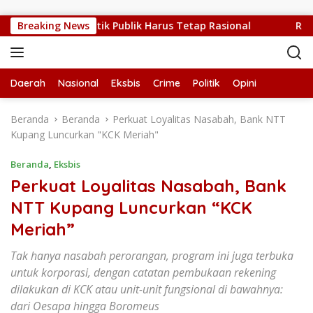
Langsung ke konten
 Sedang Sulit, Kritik Publik Harus Tetap Rasional
Breaking News
RUPS 
Daerah
Nasional
Eksbis
Crime
Politik
Opini
Beranda
Beranda
Perkuat Loyalitas Nasabah, Bank NTT
Kupang Luncurkan "KCK Meriah"
Beranda
,
Eksbis
Perkuat Loyalitas Nasabah, Bank
NTT Kupang Luncurkan “KCK
Meriah”
Tak hanya nasabah perorangan, program ini juga terbuka
untuk korporasi, dengan catatan pembukaan rekening
dilakukan di KCK atau unit-unit fungsional di bawahnya:
dari Oesapa hingga Boromeus