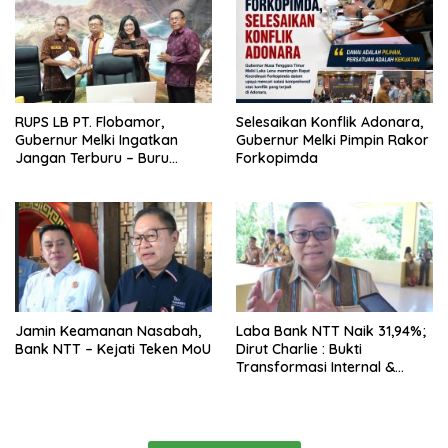
RUPS LB PT. Flobamor,
Selesaikan Konflik Adonara,
Gubernur Melki Ingatkan
Gubernur Melki Pimpin Rakor
Jangan Terburu – Buru
Forkopimda
Ekspansi Kalau Fondasinya
Belum Kuat
Jamin Keamanan Nasabah,
Laba Bank NTT Naik 31,94%;
Bank NTT – Kejati Teken MoU
Dirut Charlie : Bukti
Transformasi Internal &
Bisnis