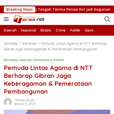
Langsung ke konten
k SMPN 5 Kupang Tengah Terima Perisai Diri Jadi Kegiatan Ekstra
Breaking News
Daerah
Nasional
Eksbis
Crime
Politik
Opini
Beranda
Beranda
Pemuda Lintas Agama di NTT Berharap
Gibran Jaga Keberagaman & Pemerataan Pembangunan
Beranda
,
Daerah
,
Humaniora
,
Politik
Pemuda Lintas Agama di NTT
Berharap Gibran Jaga
Keberagaman & Pemerataan
Pembangunan
Thomas Duran
Januari 9, 2024