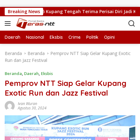
Langsung ke konten
Kepsek SMPN 5 Kupang Tengah Terima Perisai Diri Jadi Kegiatan E
Breaking News
Daerah
Nasional
Eksbis
Crime
Politik
Opini
Beranda
Beranda
Pemprov NTT Siap Gelar Kupang Exotic
Run dan Jazz Festival
Beranda
,
Daerah
,
Eksbis
Pemprov NTT Siap Gelar Kupang
Exotic Run dan Jazz Festival
Ivan Wuran
Agustus 30, 2024