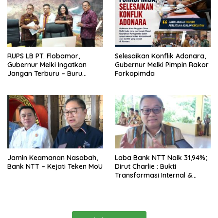
RUPS LB PT. Flobamor,
Selesaikan Konflik Adonara,
Gubernur Melki Ingatkan
Gubernur Melki Pimpin Rakor
Jangan Terburu – Buru
Forkopimda
Ekspansi Kalau Fondasinya
Belum Kuat
Jamin Keamanan Nasabah,
Laba Bank NTT Naik 31,94%;
Bank NTT – Kejati Teken MoU
Dirut Charlie : Bukti
Transformasi Internal &
Bisnis