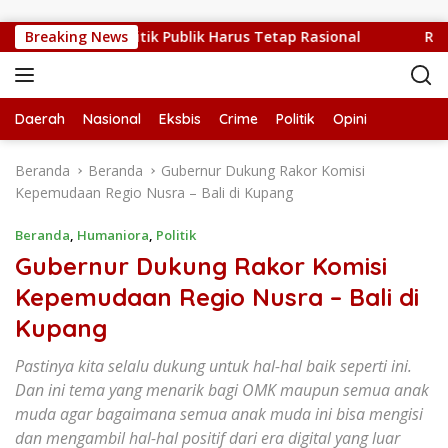
Langsung ke konten
 Sedang Sulit, Kritik Publik Harus Tetap Rasional
Breaking News
RUPS L
Daerah
Nasional
Eksbis
Crime
Politik
Opini
Beranda
Beranda
Gubernur Dukung Rakor Komisi
Kepemudaan Regio Nusra – Bali di Kupang
Beranda
,
Humaniora
,
Politik
Gubernur Dukung Rakor Komisi
Kepemudaan Regio Nusra – Bali di
Kupang
Pastinya kita selalu dukung untuk hal-hal baik seperti ini.
Dan ini tema yang menarik bagi OMK maupun semua anak
muda agar bagaimana semua anak muda ini bisa mengisi
dan mengambil hal-hal positif dari era digital yang luar