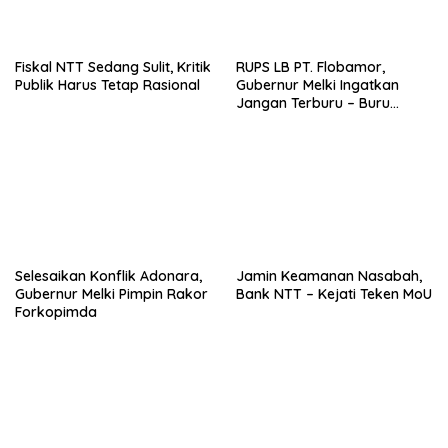
Fiskal NTT Sedang Sulit, Kritik
RUPS LB PT. Flobamor,
Publik Harus Tetap Rasional
Gubernur Melki Ingatkan
Jangan Terburu – Buru
Ekspansi Kalau Fondasinya
Belum Kuat
Selesaikan Konflik Adonara,
Jamin Keamanan Nasabah,
Gubernur Melki Pimpin Rakor
Bank NTT – Kejati Teken MoU
Forkopimda