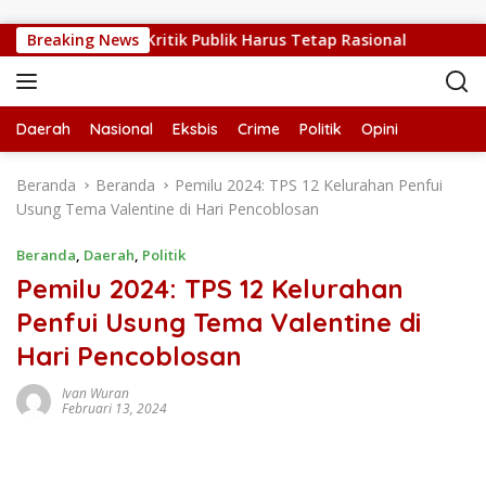
Langsung ke konten
TT Sedang Sulit, Kritik Publik Harus Tetap Rasional
Breaking News
RUP
Daerah
Nasional
Eksbis
Crime
Politik
Opini
Beranda
Beranda
Pemilu 2024: TPS 12 Kelurahan Penfui
Usung Tema Valentine di Hari Pencoblosan
Beranda
,
Daerah
,
Politik
Pemilu 2024: TPS 12 Kelurahan
Penfui Usung Tema Valentine di
Hari Pencoblosan
Ivan Wuran
Februari 13, 2024