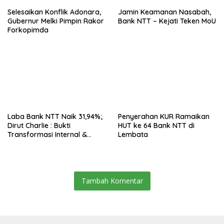
Selesaikan Konflik Adonara,
Jamin Keamanan Nasabah,
Gubernur Melki Pimpin Rakor
Bank NTT – Kejati Teken MoU
Forkopimda
Laba Bank NTT Naik 31,94%;
Penyerahan KUR Ramaikan
Dirut Charlie : Bukti
HUT ke 64 Bank NTT di
Transformasi Internal &
Lembata
Bisnis
Tambah Komentar