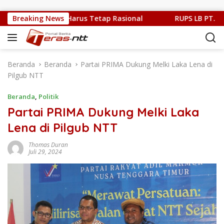
Langsung ke konten
t, Kritik Publik Harus Tetap Rasional
Breaking News
RUPS LB PT. Floba
Beranda
Beranda
Partai PRIMA Dukung Melki Laka Lena di
Pilgub NTT
Beranda
,
Politik
Partai PRIMA Dukung Melki Laka
Lena di Pilgub NTT
Thomas Duran
Juli 29, 2024