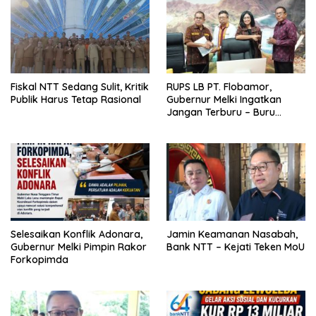
Fiskal NTT Sedang Sulit, Kritik
RUPS LB PT. Flobamor,
Publik Harus Tetap Rasional
Gubernur Melki Ingatkan
Jangan Terburu – Buru
Ekspansi Kalau Fondasinya
Belum Kuat
Selesaikan Konflik Adonara,
Jamin Keamanan Nasabah,
Gubernur Melki Pimpin Rakor
Bank NTT – Kejati Teken MoU
Forkopimda