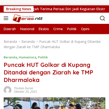
Langsung ke konten
 5 Kupang Tengah Terima Perisai Diri Jadi Kegiatan Ekstrakuriku
Breaking News
Daerah
Nasional
Eksbis
Crime
Politik
Opini
Beranda
Beranda
Puncak HUT Golkar di Kupang Ditandai
dengan Ziarah ke TMP Dharmaloka
Beranda
,
Humaniora
,
Politik
Puncak HUT Golkar di Kupang
Ditandai dengan Ziarah ke TMP
Dharmaloka
Thomas Duran
Oktober 20, 2025