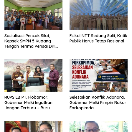
Sosialisasi Pencak Silat,
Fiskal NTT Sedang Sulit, Kritik
Kepsek SMPN 5 Kupang
Publik Harus Tetap Rasional
Tengah Terima Perisai Diri
Jadi Kegiatan
Ekstrakurikuler
RUPS LB PT. Flobamor,
Selesaikan Konflik Adonara,
Gubernur Melki Ingatkan
Gubernur Melki Pimpin Rakor
Jangan Terburu – Buru
Forkopimda
Ekspansi Kalau Fondasinya
Belum Kuat