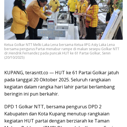
Ketua Golkar NTT Melki Laka Lena bersama Ketua IIPG Asty Laka Lena
bersama pengurus Partai menabur rampe di makan sesepu Golkar NTT
dr.Hendrik Fernandez pada puncak HUT ke 61 Partai Golkar, Senin
(20/10/2025)
KUPANG, terasntt.co — HUT ke 61 Partai Golkar jatuh
pada tanggal 20 Oktober 2025. Seluruh rangkaian
kegiatan dalam rangka hari lahir partai berlambang
beringin ini pun berkahir.
DPD 1 Golkar NTT, bersama pengurus DPD 2
Kabupaten dan Kota Kupang menutup rangkaian
kegiatan HUT partai dengan berziarah ke Taman