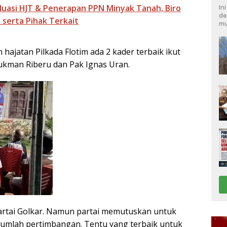
luasi HJT & Penerapan PPN Minyak Tanah, Biro
In
de
serta Pihak Terkait
mu
ajatan Pilkada Flotim ada 2 kader terbaik ikut
Lukman Riberu dan Pak Ignas Uran.
 Partai Golkar. Namun partai memutuskan untuk
mlah pertimbangan. Tentu yang terbaik untuk