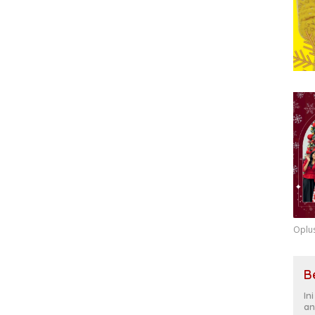
Oplu
B
In
an