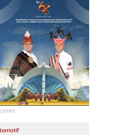
s_131072
tomotif