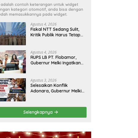
i adalah contoh keterangan untuk widget
ngan kategori otomotif, anda bisa dengan
dah memasukkannya pada widget.
Agustus 4, 2026
Fiskal NTT Sedang Sulit,
Kritik Publik Harus Tetap
Rasional
Agustus 4, 2026
RUPS LB PT. Flobamor,
Gubernur Melki Ingatkan
Jangan Terburu – Buru
Ekspansi Kalau
Fondasinya Belum Kuat
Agustus 3, 2026
Selesaikan Konflik
Adonara, Gubernur Melki
Pimpin Rakor Forkopimda
Selengkapnya