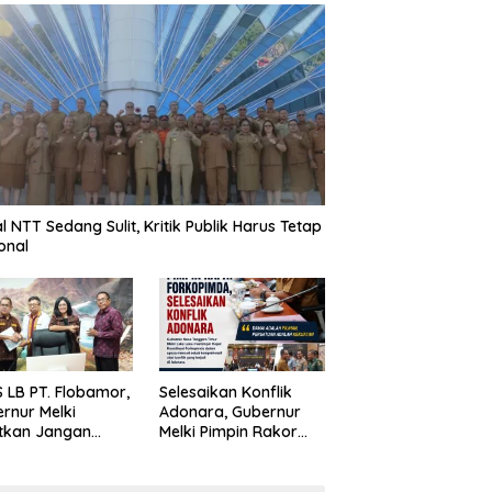
al NTT Sedang Sulit, Kritik Publik Harus Tetap
onal
 LB PT. Flobamor,
Selesaikan Konflik
rnur Melki
Adonara, Gubernur
tkan Jangan
Melki Pimpin Rakor
uru – Buru
Forkopimda
ansi Kalau
asinya Belum