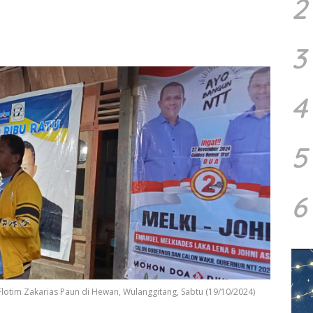
2
3
4
5
6
tim Zakarias Paun di Hewan, Wulanggitang, Sabtu (19/10/2024)