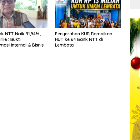
Kua
k NTT Naik 31,94%;
Penyerahan KUR Ramaikan
lie : Bukti
HUT ke 64 Bank NTT di
asi Internal & Bisnis
Lembata