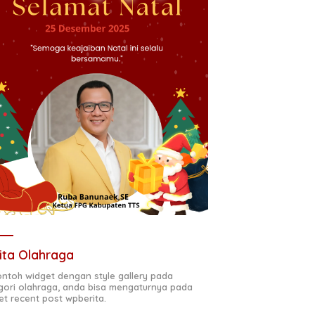
ita Olahraga
contoh widget dengan style gallery pada
gori olahraga, anda bisa mengaturnya pada
et recent post wpberita.