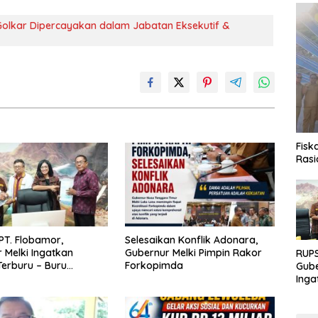
Golkar Dipercayakan dalam Jabatan Eksekutif &
Fisk
Rasi
PT. Flobamor,
Selesaikan Konflik Adonara,
 Melki Ingatkan
Gubernur Melki Pimpin Rakor
RUPS
erburu – Buru
Forkopimda
Gube
 Kalau Fondasinya
Inga
uat
Terb
Eksp
Fond