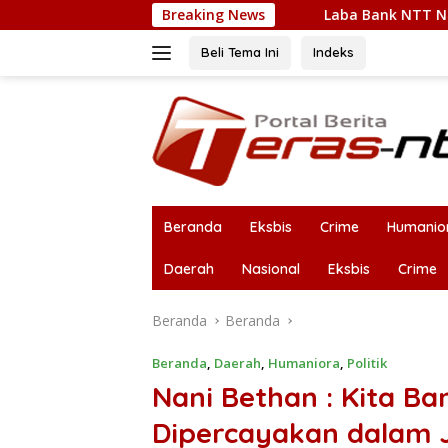
Langsung
ejati Teken MoU
Breaking News
Laba Bank NTT Naik 31,94%; Dirut Charl
ke
konten
Beli Tema Ini
Indeks
Beranda
Eksbis
Crime
Humanio
Daerah
Nasional
Eksbis
Crime
Beranda
Beranda
Beranda
,
Daerah
,
Humaniora
,
Politik
Nani Bethan : Kita B
Dipercayakan dalam J