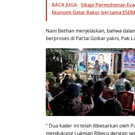
BACA JUGA:
Sikapi Permohonan Eva
Ekonomi Gelar Rakor bersama ESDM 
Nani Bethan menjelaskan, bahwa dalam h
berproses di Partai Golkar yakni, Pak 
” Dua kader ini telah dibesarkan oleh
mendukung Lukman Riberu dengan seju